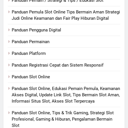
Panduan Pemain / Strategi & Tips / Edukasi Slot
Panduan Pemula Slot Online Tips Bermain Aman Strategi
Judi Online Keamanan dan Fair Play Hiburan Digital
Panduan Pengguna Digital
Panduan Permainan
Panduan Platform
Panduan Registrasi Cepat dan Sistem Responsif
Panduan Slot Online
Panduan Slot Online, Edukasi Pemain Pemula, Keamanan
Akses Digital, Update Link Slot, Tips Bermain Slot Aman,
Informasi Situs Slot, Akses Slot Terpercaya
Panduan Slot Online, Tips & Trik Gaming, Strategi Slot
Profesional, Gaming & Hiburan, Pengalaman Bermain
Slot