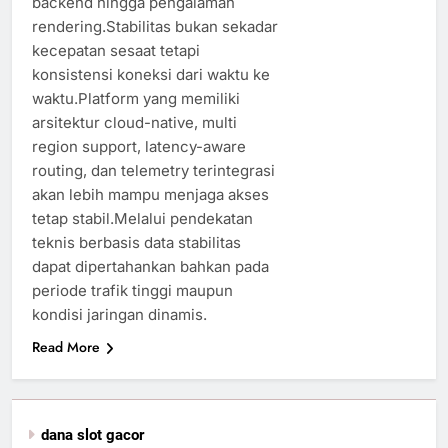
backend hingga pengalaman
rendering.Stabilitas bukan sekadar
kecepatan sesaat tetapi
konsistensi koneksi dari waktu ke
waktu.Platform yang memiliki
arsitektur cloud-native, multi
region support, latency-aware
routing, dan telemetry terintegrasi
akan lebih mampu menjaga akses
tetap stabil.Melalui pendekatan
teknis berbasis data stabilitas
dapat dipertahankan bahkan pada
periode trafik tinggi maupun
kondisi jaringan dinamis.
Read More
dana slot gacor