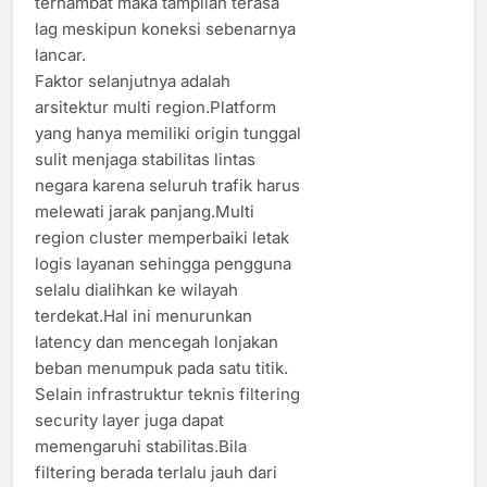
terhambat maka tampilan terasa
lag meskipun koneksi sebenarnya
lancar.
Faktor selanjutnya adalah
arsitektur multi region.Platform
yang hanya memiliki origin tunggal
sulit menjaga stabilitas lintas
negara karena seluruh trafik harus
melewati jarak panjang.Multi
region cluster memperbaiki letak
logis layanan sehingga pengguna
selalu dialihkan ke wilayah
terdekat.Hal ini menurunkan
latency dan mencegah lonjakan
beban menumpuk pada satu titik.
Selain infrastruktur teknis filtering
security layer juga dapat
memengaruhi stabilitas.Bila
filtering berada terlalu jauh dari