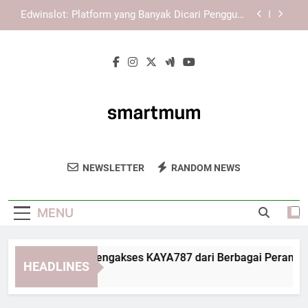
Skip
EDWINSLOT Login Alternatif sebagai Solusi Saat
to
Halaman Utama Sulit Dibuka
content
Login Edwinslot Alternatif sebagai Solusi Akses
Cadangan yang Aman dan Praktis
Panduan Aman Mengakses KAYA787 dari
Berbagai Perangkat
Edwinslot: Platform yang Banyak Dicari Pengguna
Online dan Alasan Popularitasnya Meningkat
EDWINSLOT Login Alternatif sebagai Solusi Saat
Halaman Utama Sulit Dibuka
Smart Mum
Temukan Tips Parenting, Gaya Hidup, Dan
Login Edwinslot Alternatif sebagai Solusi Akses
NEWSLETTER
RANDOM NEWS
Cadangan yang Aman dan Praktis
Inspirasi Untuk Para Ibu Di Smart Mum.
Sumber Yang Membantu Anda
MENU
Membesarkan Keluarga.
anduan Aman Mengakses KAYA787 dari Berbagai Perangkat
HEADLINES
 Weeks Ago