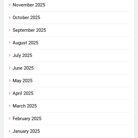
November 2025
October 2025
September 2025
August 2025
July 2025
June 2025
May 2025
April 2025
March 2025
February 2025
January 2025