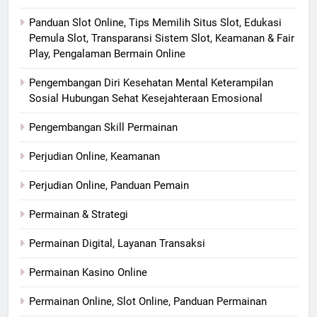
Panduan Slot Online, Tips Memilih Situs Slot, Edukasi
Pemula Slot, Transparansi Sistem Slot, Keamanan & Fair
Play, Pengalaman Bermain Online
Pengembangan Diri Kesehatan Mental Keterampilan
Sosial Hubungan Sehat Kesejahteraan Emosional
Pengembangan Skill Permainan
Perjudian Online, Keamanan
Perjudian Online, Panduan Pemain
Permainan & Strategi
Permainan Digital, Layanan Transaksi
Permainan Kasino Online
Permainan Online, Slot Online, Panduan Permainan