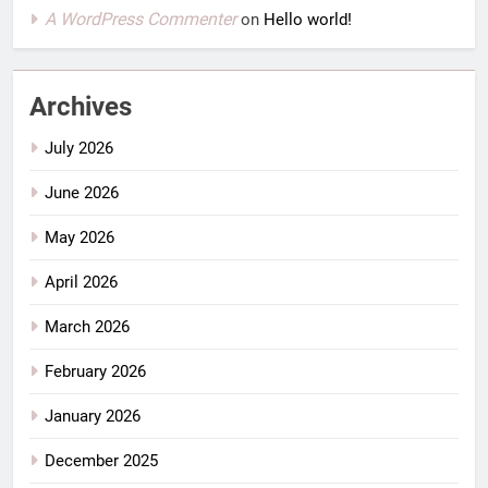
A WordPress Commenter
on
Hello world!
Archives
July 2026
June 2026
May 2026
April 2026
March 2026
February 2026
January 2026
December 2025