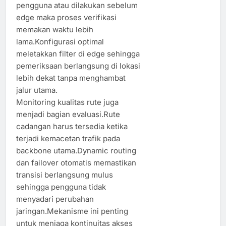
pengguna atau dilakukan sebelum
edge maka proses verifikasi
memakan waktu lebih
lama.Konfigurasi optimal
meletakkan filter di edge sehingga
pemeriksaan berlangsung di lokasi
lebih dekat tanpa menghambat
jalur utama.
Monitoring kualitas rute juga
menjadi bagian evaluasi.Rute
cadangan harus tersedia ketika
terjadi kemacetan trafik pada
backbone utama.Dynamic routing
dan failover otomatis memastikan
transisi berlangsung mulus
sehingga pengguna tidak
menyadari perubahan
jaringan.Mekanisme ini penting
untuk menjaga kontinuitas akses