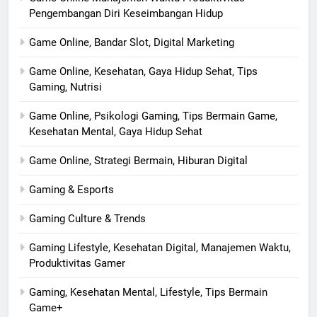
Pengembangan Diri Keseimbangan Hidup
Game Online, Bandar Slot, Digital Marketing
Game Online, Kesehatan, Gaya Hidup Sehat, Tips
Gaming, Nutrisi
Game Online, Psikologi Gaming, Tips Bermain Game,
Kesehatan Mental, Gaya Hidup Sehat
Game Online, Strategi Bermain, Hiburan Digital
Gaming & Esports
Gaming Culture & Trends
Gaming Lifestyle, Kesehatan Digital, Manajemen Waktu,
Produktivitas Gamer
Gaming, Kesehatan Mental, Lifestyle, Tips Bermain
Game+