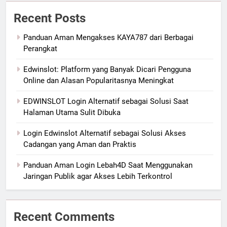
Recent Posts
Panduan Aman Mengakses KAYA787 dari Berbagai
Perangkat
Edwinslot: Platform yang Banyak Dicari Pengguna
Online dan Alasan Popularitasnya Meningkat
EDWINSLOT Login Alternatif sebagai Solusi Saat
Halaman Utama Sulit Dibuka
Login Edwinslot Alternatif sebagai Solusi Akses
Cadangan yang Aman dan Praktis
Panduan Aman Login Lebah4D Saat Menggunakan
Jaringan Publik agar Akses Lebih Terkontrol
Recent Comments