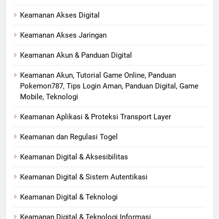
Keamanan Akses Digital
Keamanan Akses Jaringan
Keamanan Akun & Panduan Digital
Keamanan Akun, Tutorial Game Online, Panduan
Pokemon787, Tips Login Aman, Panduan Digital, Game
Mobile, Teknologi
Keamanan Aplikasi & Proteksi Transport Layer
Keamanan dan Regulasi Togel
Keamanan Digital & Aksesibilitas
Keamanan Digital & Sistem Autentikasi
Keamanan Digital & Teknologi
Keamanan Digital & Teknologi Informasi