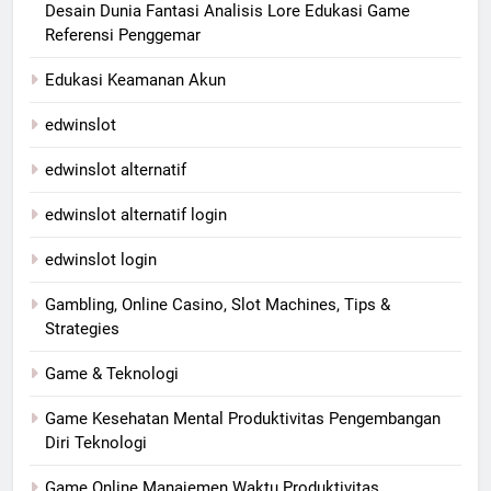
Desain Dunia Fantasi Analisis Lore Edukasi Game
Referensi Penggemar
Edukasi Keamanan Akun
edwinslot
edwinslot alternatif
edwinslot alternatif login
edwinslot login
Gambling, Online Casino, Slot Machines, Tips &
Strategies
Game & Teknologi
Game Kesehatan Mental Produktivitas Pengembangan
Diri Teknologi
Game Online Manajemen Waktu Produktivitas