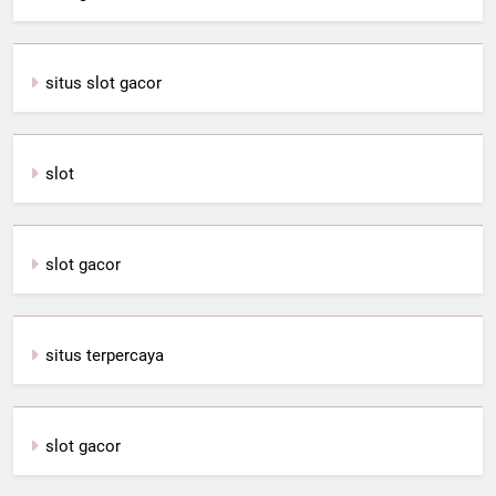
situs slot gacor
slot
slot gacor
situs terpercaya
slot gacor