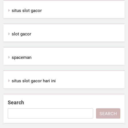
situs slot gacor
slot gacor
spaceman
situs slot gacor hari ini
Search
SEARCH