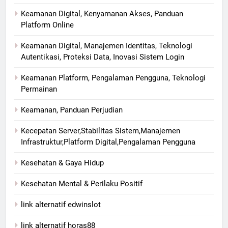
Keamanan Digital, Kenyamanan Akses, Panduan
Platform Online
Keamanan Digital, Manajemen Identitas, Teknologi
Autentikasi, Proteksi Data, Inovasi Sistem Login
Keamanan Platform, Pengalaman Pengguna, Teknologi
Permainan
Keamanan, Panduan Perjudian
Kecepatan Server,Stabilitas Sistem,Manajemen
Infrastruktur,Platform Digital,Pengalaman Pengguna
Kesehatan & Gaya Hidup
Kesehatan Mental & Perilaku Positif
link alternatif edwinslot
link alternatif horas88