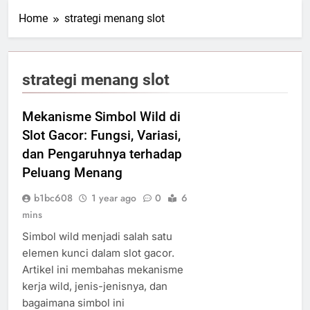
Home
strategi menang slot
strategi menang slot
Mekanisme Simbol Wild di
Slot Gacor: Fungsi, Variasi,
dan Pengaruhnya terhadap
Peluang Menang
b1bc608
1 year ago
0
6
mins
Simbol wild menjadi salah satu
elemen kunci dalam slot gacor.
Artikel ini membahas mekanisme
kerja wild, jenis-jenisnya, dan
bagaimana simbol ini