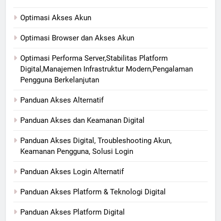
Optimasi Akses Akun
Optimasi Browser dan Akses Akun
Optimasi Performa Server,Stabilitas Platform
Digital,Manajemen Infrastruktur Modern,Pengalaman
Pengguna Berkelanjutan
Panduan Akses Alternatif
Panduan Akses dan Keamanan Digital
Panduan Akses Digital, Troubleshooting Akun,
Keamanan Pengguna, Solusi Login
Panduan Akses Login Alternatif
Panduan Akses Platform & Teknologi Digital
Panduan Akses Platform Digital