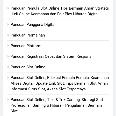
Panduan Pemula Slot Online Tips Bermain Aman Strategi
Judi Online Keamanan dan Fair Play Hiburan Digital
Panduan Pengguna Digital
Panduan Permainan
Panduan Platform
Panduan Registrasi Cepat dan Sistem Responsif
Panduan Slot Online
Panduan Slot Online, Edukasi Pemain Pemula, Keamanan
Akses Digital, Update Link Slot, Tips Bermain Slot Aman,
Informasi Situs Slot, Akses Slot Terpercaya
Panduan Slot Online, Tips & Trik Gaming, Strategi Slot
Profesional, Gaming & Hiburan, Pengalaman Bermain
Slot