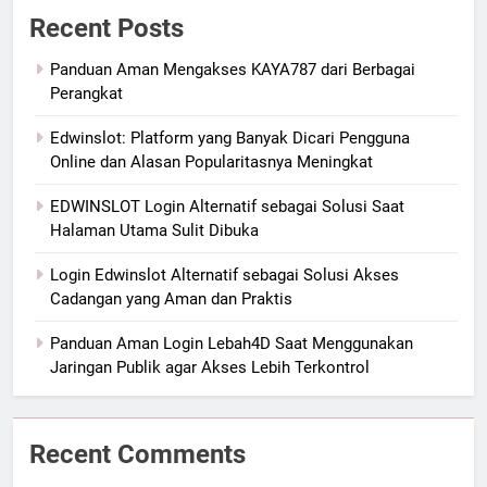
Recent Posts
Panduan Aman Mengakses KAYA787 dari Berbagai
Perangkat
Edwinslot: Platform yang Banyak Dicari Pengguna
Online dan Alasan Popularitasnya Meningkat
EDWINSLOT Login Alternatif sebagai Solusi Saat
Halaman Utama Sulit Dibuka
Login Edwinslot Alternatif sebagai Solusi Akses
Cadangan yang Aman dan Praktis
Panduan Aman Login Lebah4D Saat Menggunakan
Jaringan Publik agar Akses Lebih Terkontrol
Recent Comments