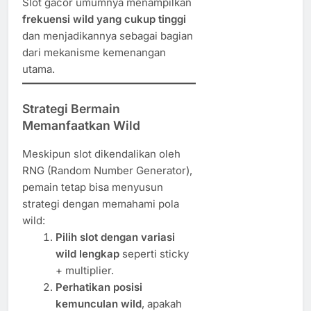
Slot gacor umumnya menampilkan
frekuensi wild yang cukup tinggi
dan menjadikannya sebagai bagian
dari mekanisme kemenangan
utama.
Strategi Bermain
Memanfaatkan Wild
Meskipun slot dikendalikan oleh
RNG (Random Number Generator),
pemain tetap bisa menyusun
strategi dengan memahami pola
wild:
Pilih slot dengan variasi
wild lengkap
seperti sticky
+ multiplier.
Perhatikan posisi
kemunculan wild
, apakah