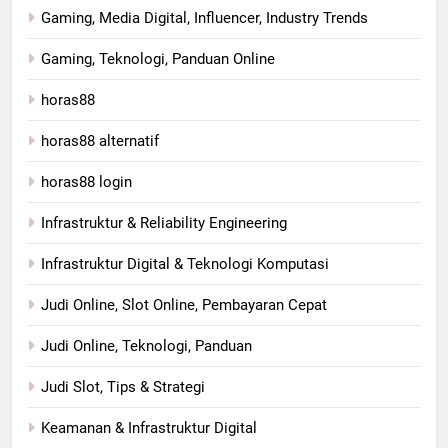
Gaming, Media Digital, Influencer, Industry Trends
Gaming, Teknologi, Panduan Online
horas88
horas88 alternatif
horas88 login
Infrastruktur & Reliability Engineering
Infrastruktur Digital & Teknologi Komputasi
Judi Online, Slot Online, Pembayaran Cepat
Judi Online, Teknologi, Panduan
Judi Slot, Tips & Strategi
Keamanan & Infrastruktur Digital