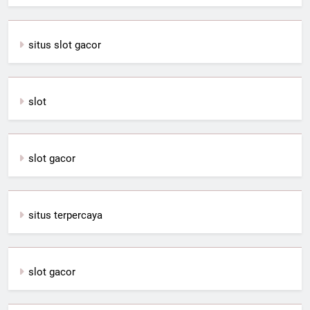
situs slot gacor
slot
slot gacor
situs terpercaya
slot gacor