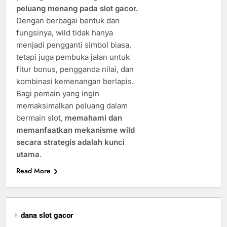
peluang menang pada slot gacor.
Dengan berbagai bentuk dan
fungsinya, wild tidak hanya
menjadi pengganti simbol biasa,
tetapi juga pembuka jalan untuk
fitur bonus, pengganda nilai, dan
kombinasi kemenangan berlapis.
Bagi pemain yang ingin
memaksimalkan peluang dalam
bermain slot,
memahami dan
memanfaatkan mekanisme wild
secara strategis adalah kunci
utama
.
Read More
dana slot gacor