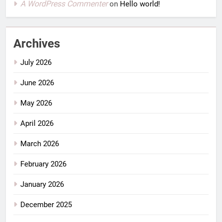
A WordPress Commenter
on
Hello world!
Archives
July 2026
June 2026
May 2026
April 2026
March 2026
February 2026
January 2026
December 2025