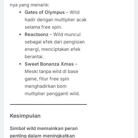
nya yang menarik:
Gates of Olympus
– Wild
hadir dengan multiplier acak
selama free spin.
Reactoonz
– Wild muncul
sebagai efek dari pengisian
energi, menciptakan efek
berantai.
Sweet Bonanza Xmas
–
Meski tanpa wild di base
game, fitur free spin
menghadirkan bom
multiplier pengganti wild.
Kesimpulan
Simbol wild memainkan peran
penting dalam meningkatkan