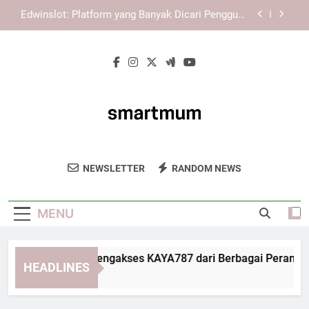
Skip
EDWINSLOT Login Alternatif sebagai Solusi Saat
to
Halaman Utama Sulit Dibuka
content
Login Edwinslot Alternatif sebagai Solusi Akses
Cadangan yang Aman dan Praktis
Panduan Aman Mengakses KAYA787 dari
Berbagai Perangkat
Edwinslot: Platform yang Banyak Dicari Pengguna
Online dan Alasan Popularitasnya Meningkat
EDWINSLOT Login Alternatif sebagai Solusi Saat
Halaman Utama Sulit Dibuka
Smart Mum
Temukan Tips Parenting, Gaya Hidup, Dan
Login Edwinslot Alternatif sebagai Solusi Akses
NEWSLETTER
RANDOM NEWS
Cadangan yang Aman dan Praktis
Inspirasi Untuk Para Ibu Di Smart Mum.
Sumber Yang Membantu Anda
MENU
Membesarkan Keluarga.
nduan Aman Mengakses KAYA787 dari Berbagai Perangkat
HEADLINES
onth Ago