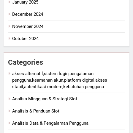
January 2025
December 2024
November 2024
October 2024
Categories
akses alternatif,sistem login,pengalaman
pengguna,keamanan akun,platform digital,akses
stabil,autentikasi modern,kebutuhan pengguna
Analisa Mingguan & Strategi Slot
Analisis & Panduan Slot
Analisis Data & Pengalaman Pengguna