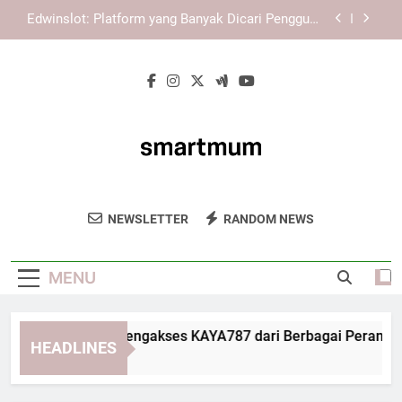
Skip
EDWINSLOT Login Alternatif sebagai Solusi Saat
to
Halaman Utama Sulit Dibuka
content
Login Edwinslot Alternatif sebagai Solusi Akses
Cadangan yang Aman dan Praktis
Panduan Aman Mengakses KAYA787 dari
Berbagai Perangkat
Edwinslot: Platform yang Banyak Dicari Pengguna
Online dan Alasan Popularitasnya Meningkat
EDWINSLOT Login Alternatif sebagai Solusi Saat
Halaman Utama Sulit Dibuka
Smart Mum
Temukan Tips Parenting, Gaya Hidup, Dan
Login Edwinslot Alternatif sebagai Solusi Akses
NEWSLETTER
RANDOM NEWS
Cadangan yang Aman dan Praktis
Inspirasi Untuk Para Ibu Di Smart Mum.
Sumber Yang Membantu Anda
MENU
Membesarkan Keluarga.
nduan Aman Mengakses KAYA787 dari Berbagai Perangkat
HEADLINES
Weeks Ago