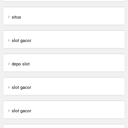
situs
slot gacor
depo slot
slot gacor
slot gacor