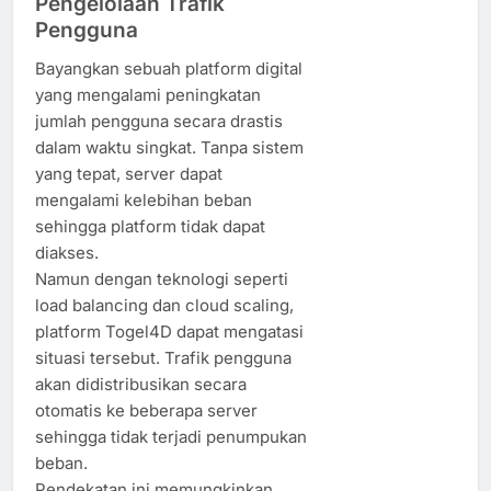
Pengelolaan Trafik
Pengguna
Bayangkan sebuah platform digital
yang mengalami peningkatan
jumlah pengguna secara drastis
dalam waktu singkat. Tanpa sistem
yang tepat, server dapat
mengalami kelebihan beban
sehingga platform tidak dapat
diakses.
Namun dengan teknologi seperti
load balancing dan cloud scaling,
platform Togel4D dapat mengatasi
situasi tersebut. Trafik pengguna
akan didistribusikan secara
otomatis ke beberapa server
sehingga tidak terjadi penumpukan
beban.
Pendekatan ini memungkinkan