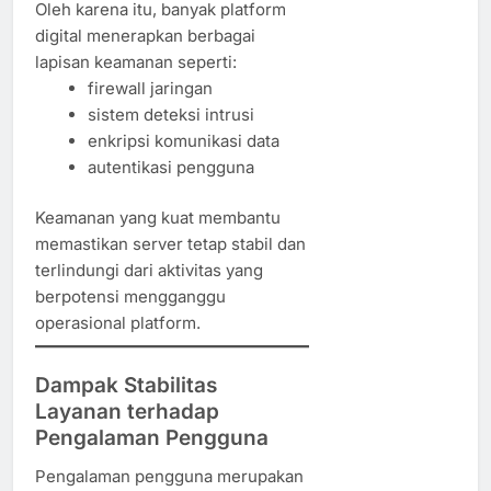
Oleh karena itu, banyak platform
digital menerapkan berbagai
lapisan keamanan seperti:
firewall jaringan
sistem deteksi intrusi
enkripsi komunikasi data
autentikasi pengguna
Keamanan yang kuat membantu
memastikan server tetap stabil dan
terlindungi dari aktivitas yang
berpotensi mengganggu
operasional platform.
Dampak Stabilitas
Layanan terhadap
Pengalaman Pengguna
Pengalaman pengguna merupakan