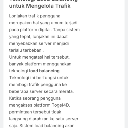
untuk Mengelola Trafik
Lonjakan trafik pengguna
merupakan hal yang umum terjadi
pada platform digital. Tanpa sistem
yang tepat, lonjakan ini dapat
menyebabkan server menjadi
terlalu terbebani.
Untuk mengatasi hal tersebut,
banyak platform menggunakan
teknologi
load balancing
.
Teknologi ini berfungsi untuk
membagi trafik pengguna ke
beberapa server secara merata.
Ketika seorang pengguna
mengakses platform Togel4D,
permintaan tersebut tidak
langsung diarahkan ke satu server
saja. Sistem load balancing akan