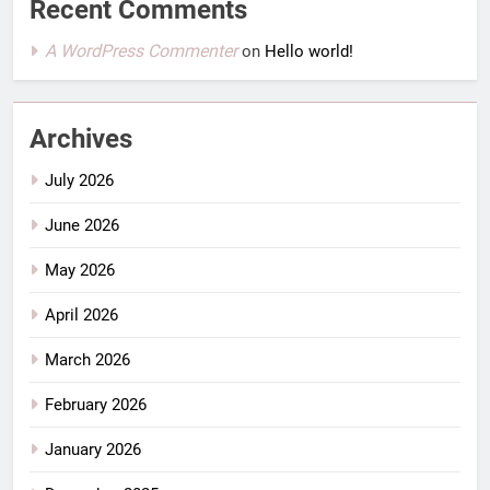
Recent Comments
A WordPress Commenter
on
Hello world!
Archives
July 2026
June 2026
May 2026
April 2026
March 2026
February 2026
January 2026