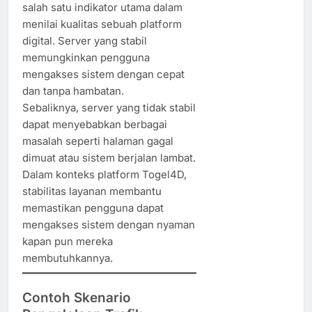
salah satu indikator utama dalam
menilai kualitas sebuah platform
digital. Server yang stabil
memungkinkan pengguna
mengakses sistem dengan cepat
dan tanpa hambatan.
Sebaliknya, server yang tidak stabil
dapat menyebabkan berbagai
masalah seperti halaman gagal
dimuat atau sistem berjalan lambat.
Dalam konteks platform Togel4D,
stabilitas layanan membantu
memastikan pengguna dapat
mengakses sistem dengan nyaman
kapan pun mereka
membutuhkannya.
Contoh Skenario