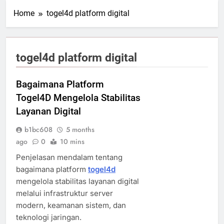
Home
togel4d platform digital
togel4d platform digital
Bagaimana Platform
Togel4D Mengelola Stabilitas
Layanan Digital
b1bc608
5 months
ago
0
10 mins
Penjelasan mendalam tentang
bagaimana platform
togel4d
mengelola stabilitas layanan digital
melalui infrastruktur server
modern, keamanan sistem, dan
teknologi jaringan.