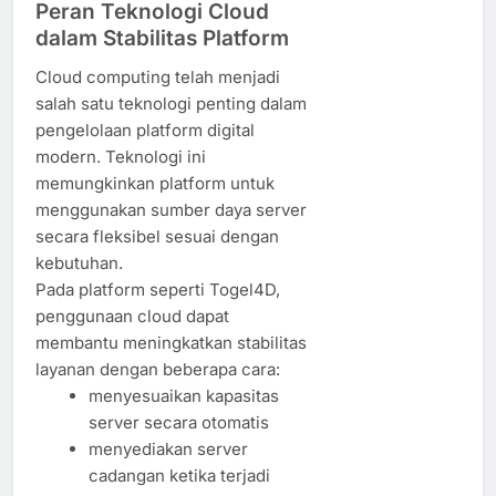
Peran Teknologi Cloud
dalam Stabilitas Platform
Cloud computing telah menjadi
salah satu teknologi penting dalam
pengelolaan platform digital
modern. Teknologi ini
memungkinkan platform untuk
menggunakan sumber daya server
secara fleksibel sesuai dengan
kebutuhan.
Pada platform seperti Togel4D,
penggunaan cloud dapat
membantu meningkatkan stabilitas
layanan dengan beberapa cara:
menyesuaikan kapasitas
server secara otomatis
menyediakan server
cadangan ketika terjadi