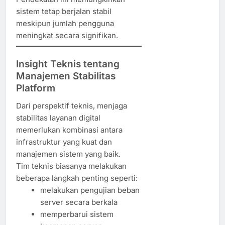
sistem tetap berjalan stabil
meskipun jumlah pengguna
meningkat secara signifikan.
Insight Teknis tentang
Manajemen Stabilitas
Platform
Dari perspektif teknis, menjaga
stabilitas layanan digital
memerlukan kombinasi antara
infrastruktur yang kuat dan
manajemen sistem yang baik.
Tim teknis biasanya melakukan
beberapa langkah penting seperti:
melakukan pengujian beban
server secara berkala
memperbarui sistem