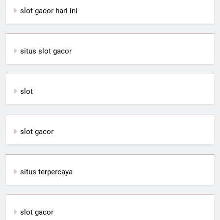
slot gacor hari ini
situs slot gacor
slot
slot gacor
situs terpercaya
slot gacor