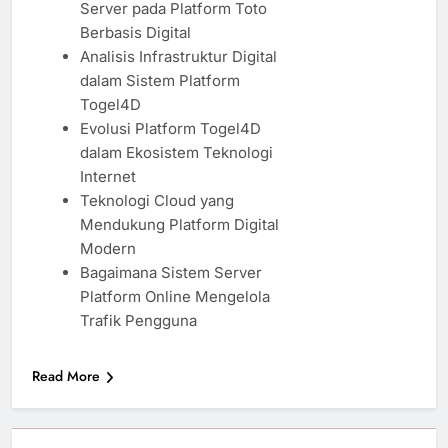
Server pada Platform Toto
Berbasis Digital
Analisis Infrastruktur Digital
dalam Sistem Platform
Togel4D
Evolusi Platform Togel4D
dalam Ekosistem Teknologi
Internet
Teknologi Cloud yang
Mendukung Platform Digital
Modern
Bagaimana Sistem Server
Platform Online Mengelola
Trafik Pengguna
Read More