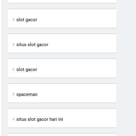
slot gacor
situs slot gacor
slot gacor
spaceman
situs slot gacor hari ini