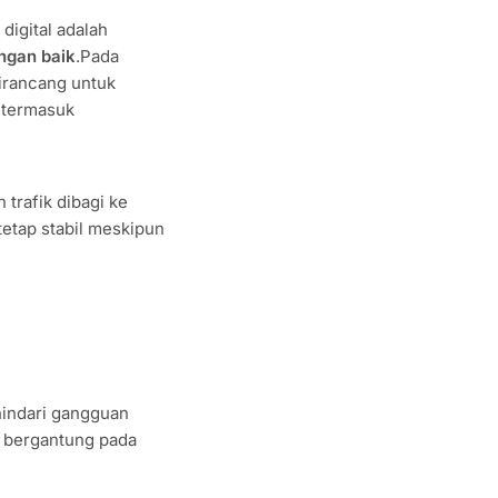
digital adalah
engan baik
.Pada
dirancang untuk
 termasuk
 trafik dibagi ke
tetap stabil meskipun
hindari gangguan
a bergantung pada