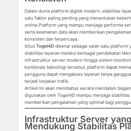
Dalam dunia platform digital modern, stabilitas lay
satu faktor paling penting yang menentukan keber
online.Platform yang mampu menjaga performa ser
serta keamanan data akan memberikan pengalaman
konsisten dan terpercaya.
Situs
Togel4D
dikenal sebagai salah satu platform
stabilitas layanan melalui berbagai pendekatan tekno
infrastruktur server modern hingga sistem monitor
kombinasi teknologi tersebut, platform dapat mem
pengguna dapat mengakses layanan tanpa gangguan
terjadi lonjakan trafik.
Artikel ini akan membahas secara mendalam bagai
digunakan oleh Togel4D mampu menjaga stabilitas 
memberikan pengalaman yang optimal bagi penggu
Infrastruktur Server yan
Mendukung Stabilitas Pl