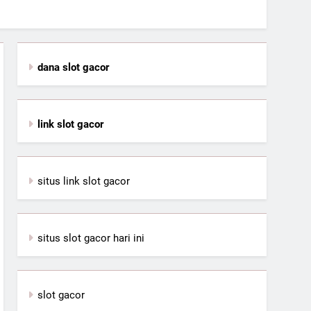
dana slot gacor
link slot gacor
situs link slot gacor
situs slot gacor hari ini
slot gacor