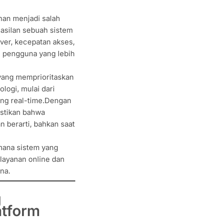
anan menjadi salah
hasilan sebuah sistem
ver, kecepatan akses,
 pengguna yang lebih
 yang memprioritaskan
logi, mulai dari
ing real-time.Dengan
astikan bahwa
 berarti, bahkan saat
mana sistem yang
layanan online dan
na.
g
atform