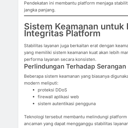
Pendekatan ini membantu platform menjaga stabili
jangka panjang.
Sistem Keamanan untuk
Integritas Platform
Stabilitas layanan juga berkaitan erat dengan keam
yang memiliki sistem keamanan kuat akan lebih m
performa layanan secara konsisten.
Perlindungan Terhadap Serangan D
Beberapa sistem keamanan yang biasanya digunaka
modern meliputi:
proteksi DDoS
firewall aplikasi web
sistem autentikasi pengguna
Teknologi tersebut membantu melindungi platform 
ancaman yang dapat mengganggu stabilitas layanan