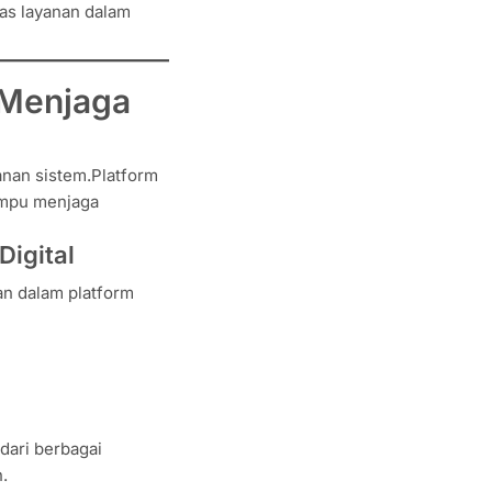
tas layanan dalam
 Menjaga
anan sistem.Platform
ampu menjaga
igital
n dalam platform
dari berbagai
.