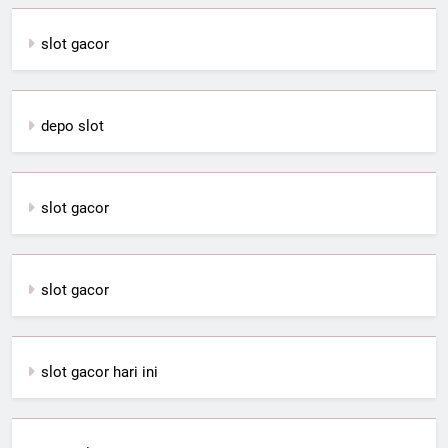
slot gacor
depo slot
slot gacor
slot gacor
slot gacor hari ini