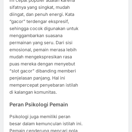
ini cepat populer adalah karena
sifatnya yang singkat, mudah
diingat, dan penuh energi. Kata
“gacor” terdengar ekspresif,
sehingga cocok digunakan untuk
menggambarkan suasana
permainan yang seru. Dari sisi
emosional, pemain merasa lebih
mudah mengekspresikan rasa
puas mereka dengan menyebut
“slot gacor” dibanding memberi
penjelasan panjang. Hal ini
mempercepat penyebaran istilah
di kalangan komunitas.
Peran Psikologi Pemain
Psikologi juga memiliki peran
besar dalam kemunculan istilah ini.
Pemain cenderung mencari pola