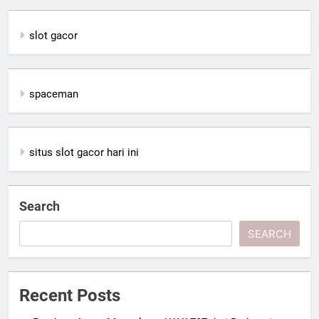
slot gacor
spaceman
situs slot gacor hari ini
Search
SEARCH
Recent Posts