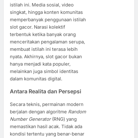
istilah ini. Media sosial, video
singkat, hingga konten komunitas
memperbanyak penggunaan istilah
slot gacor. Narasi kolektif
terbentuk ketika banyak orang
menceritakan pengalaman serupa,
membuat istilah ini terasa lebih
nyata. Akhirnya, slot gacor bukan
hanya menjadi kata populer,
melainkan juga simbol identitas
dalam komunitas digital.
Antara Realita dan Persepsi
Secara teknis, permainan modern
berjalan dengan algoritme
Random
Number Generator
(RNG) yang
memastikan hasil acak. Tidak ada
kondisi tertentu yang benar-benar