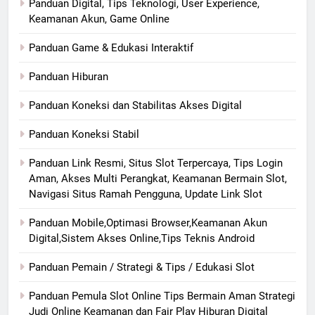
Panduan Digital, Tips Teknologi, User Experience,
Keamanan Akun, Game Online
Panduan Game & Edukasi Interaktif
Panduan Hiburan
Panduan Koneksi dan Stabilitas Akses Digital
Panduan Koneksi Stabil
Panduan Link Resmi, Situs Slot Terpercaya, Tips Login
Aman, Akses Multi Perangkat, Keamanan Bermain Slot,
Navigasi Situs Ramah Pengguna, Update Link Slot
Panduan Mobile,Optimasi Browser,Keamanan Akun
Digital,Sistem Akses Online,Tips Teknis Android
Panduan Pemain / Strategi & Tips / Edukasi Slot
Panduan Pemula Slot Online Tips Bermain Aman Strategi
Judi Online Keamanan dan Fair Play Hiburan Digital