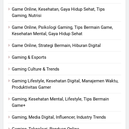
Game Online, Kesehatan, Gaya Hidup Sehat, Tips
Gaming, Nutrisi
Game Online, Psikologi Gaming, Tips Bermain Game,
Kesehatan Mental, Gaya Hidup Sehat
Game Online, Strategi Bermain, Hiburan Digital
Gaming & Esports
Gaming Culture & Trends
Gaming Lifestyle, Kesehatan Digital, Manajemen Waktu,
Produktivitas Gamer
Gaming, Kesehatan Mental, Lifestyle, Tips Bermain
Game+
Gaming, Media Digital, Influencer, Industry Trends
Gaming, Teknologi, Panduan Online