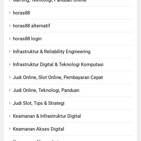
horas88
horas88 alternatif
horas88 login
Infrastruktur & Reliability Engineering
Infrastruktur Digital & Teknologi Komputasi
Judi Online, Slot Online, Pembayaran Cepat
Judi Online, Teknologi, Panduan
Judi Slot, Tips & Strategi
Keamanan & Infrastruktur Digital
Keamanan Akses Digital