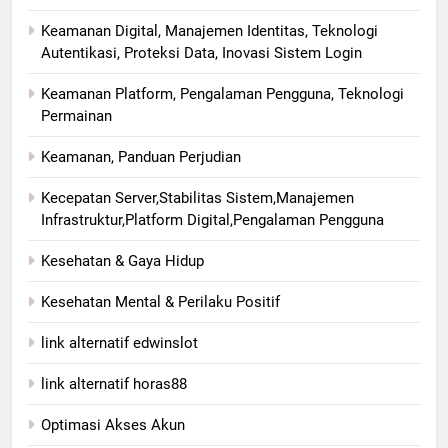
Keamanan Digital, Manajemen Identitas, Teknologi
Autentikasi, Proteksi Data, Inovasi Sistem Login
Keamanan Platform, Pengalaman Pengguna, Teknologi
Permainan
Keamanan, Panduan Perjudian
Kecepatan Server,Stabilitas Sistem,Manajemen
Infrastruktur,Platform Digital,Pengalaman Pengguna
Kesehatan & Gaya Hidup
Kesehatan Mental & Perilaku Positif
link alternatif edwinslot
link alternatif horas88
Optimasi Akses Akun