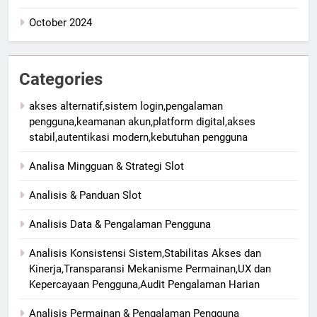
October 2024
Categories
akses alternatif,sistem login,pengalaman
pengguna,keamanan akun,platform digital,akses
stabil,autentikasi modern,kebutuhan pengguna
Analisa Mingguan & Strategi Slot
Analisis & Panduan Slot
Analisis Data & Pengalaman Pengguna
Analisis Konsistensi Sistem,Stabilitas Akses dan
Kinerja,Transparansi Mekanisme Permainan,UX dan
Kepercayaan Pengguna,Audit Pengalaman Harian
Analisis Permainan & Pengalaman Pengguna