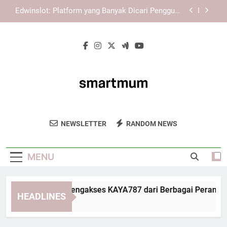
Skip
EDWINSLOT Login Alternatif sebagai Solusi Saat
to
Halaman Utama Sulit Dibuka
content
Login Edwinslot Alternatif sebagai Solusi Akses
Cadangan yang Aman dan Praktis
Panduan Aman Mengakses KAYA787 dari
Berbagai Perangkat
Edwinslot: Platform yang Banyak Dicari Pengguna
Online dan Alasan Popularitasnya Meningkat
EDWINSLOT Login Alternatif sebagai Solusi Saat
Halaman Utama Sulit Dibuka
Smart Mum
Temukan Tips Parenting, Gaya Hidup, Dan
Login Edwinslot Alternatif sebagai Solusi Akses
NEWSLETTER
RANDOM NEWS
Cadangan yang Aman dan Praktis
Inspirasi Untuk Para Ibu Di Smart Mum.
Sumber Yang Membantu Anda
MENU
Membesarkan Keluarga.
anduan Aman Mengakses KAYA787 dari Berbagai Perangkat
HEADLINES
 Month Ago