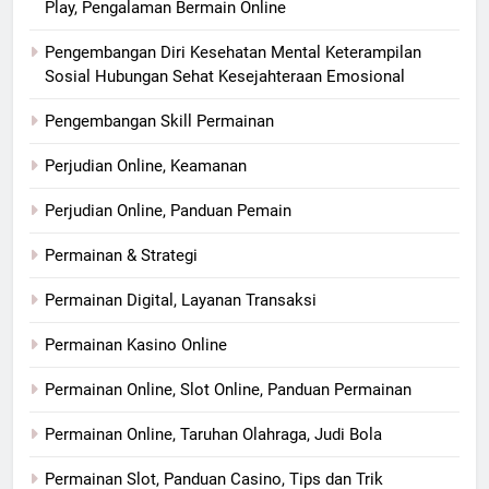
Play, Pengalaman Bermain Online
Pengembangan Diri Kesehatan Mental Keterampilan
Sosial Hubungan Sehat Kesejahteraan Emosional
Pengembangan Skill Permainan
Perjudian Online, Keamanan
Perjudian Online, Panduan Pemain
Permainan & Strategi
Permainan Digital, Layanan Transaksi
Permainan Kasino Online
Permainan Online, Slot Online, Panduan Permainan
Permainan Online, Taruhan Olahraga, Judi Bola
Permainan Slot, Panduan Casino, Tips dan Trik