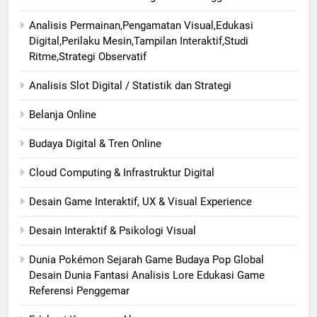
Analisis Permainan,Pengamatan Visual,Edukasi
Digital,Perilaku Mesin,Tampilan Interaktif,Studi
Ritme,Strategi Observatif
Analisis Slot Digital / Statistik dan Strategi
Belanja Online
Budaya Digital & Tren Online
Cloud Computing & Infrastruktur Digital
Desain Game Interaktif, UX & Visual Experience
Desain Interaktif & Psikologi Visual
Dunia Pokémon Sejarah Game Budaya Pop Global
Desain Dunia Fantasi Analisis Lore Edukasi Game
Referensi Penggemar