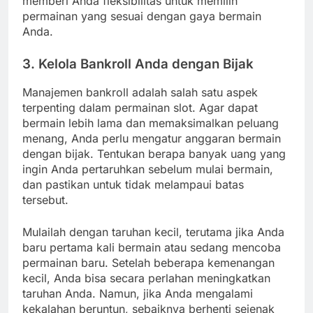
memberi Anda fleksibilitas untuk memilih
permainan yang sesuai dengan gaya bermain
Anda.
3.
Kelola Bankroll Anda dengan Bijak
Manajemen bankroll adalah salah satu aspek
terpenting dalam permainan slot. Agar dapat
bermain lebih lama dan memaksimalkan peluang
menang, Anda perlu mengatur anggaran bermain
dengan bijak. Tentukan berapa banyak uang yang
ingin Anda pertaruhkan sebelum mulai bermain,
dan pastikan untuk tidak melampaui batas
tersebut.
Mulailah dengan taruhan kecil, terutama jika Anda
baru pertama kali bermain atau sedang mencoba
permainan baru. Setelah beberapa kemenangan
kecil, Anda bisa secara perlahan meningkatkan
taruhan Anda. Namun, jika Anda mengalami
kekalahan beruntun, sebaiknya berhenti sejenak