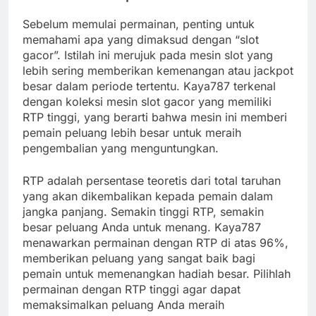
Sebelum memulai permainan, penting untuk
memahami apa yang dimaksud dengan “slot
gacor”. Istilah ini merujuk pada mesin slot yang
lebih sering memberikan kemenangan atau jackpot
besar dalam periode tertentu. Kaya787 terkenal
dengan koleksi mesin slot gacor yang memiliki
RTP tinggi, yang berarti bahwa mesin ini memberi
pemain peluang lebih besar untuk meraih
pengembalian yang menguntungkan.
RTP adalah persentase teoretis dari total taruhan
yang akan dikembalikan kepada pemain dalam
jangka panjang. Semakin tinggi RTP, semakin
besar peluang Anda untuk menang. Kaya787
menawarkan permainan dengan RTP di atas 96%,
memberikan peluang yang sangat baik bagi
pemain untuk memenangkan hadiah besar. Pilihlah
permainan dengan RTP tinggi agar dapat
memaksimalkan peluang Anda meraih