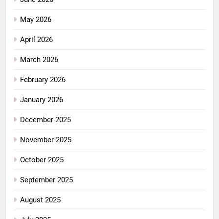
May 2026
April 2026
March 2026
February 2026
January 2026
December 2025
November 2025
October 2025
September 2025
August 2025