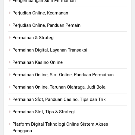
Pengembangan Skill Permainan
Perjudian Online, Keamanan
Perjudian Online, Panduan Pemain
Permainan & Strategi
Permainan Digital, Layanan Transaksi
Permainan Kasino Online
Permainan Online, Slot Online, Panduan Permainan
Permainan Online, Taruhan Olahraga, Judi Bola
Permainan Slot, Panduan Casino, Tips dan Trik
Permainan Slot, Tips & Strategi
Platform Digital Teknologi Online Sistem Akses
Pengguna