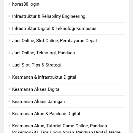
horas88 login
Infrastruktur & Reliability Engineering
Infrastruktur Digital & Teknologi Komputasi
Judi Online, Slot Online, Pembayaran Cepat
Judi Online, Teknologi, Panduan
Judi Slot, Tips & Strategi
Keamanan & Infrastruktur Digital
Keamanan Akses Digital
Keamanan Akses Jaringan
Keamanan Akun & Panduan Digital
Keamanan Akun, Tutorial Game Online, Panduan
Pokemon787, Tips Login Aman, Panduan Digital, Game