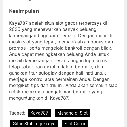
Kesimpulan
Kaya787 adalah situs slot gacor terpercaya di
2025 yang menawarkan banyak peluang
kemenangan bagi para pemain. Dengan memilih
mesin slot yang tepat, memanfaatkan bonus dan
promosi, serta mengelola bankroll dengan bijak,
Anda dapat meningkatkan peluang Anda untuk
meraih kemenangan besar. Jangan lupa untuk
tetap sabar dan disiplin dalam bermain, dan
gunakan fitur autoplay dengan hati-hati untuk
menjaga kontrol atas permainan Anda. Dengan
mengikuti tips dan trik ini, Anda akan semakin siap
untuk menikmati pengalaman bermain yang
menguntungkan di Kaya787.
Tagged:
Kaya787
Menang di Slot
Situs Slot Terpercaya
Slot Gacor