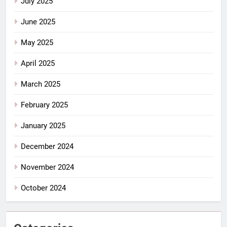
July 2025
June 2025
May 2025
April 2025
March 2025
February 2025
January 2025
December 2024
November 2024
October 2024