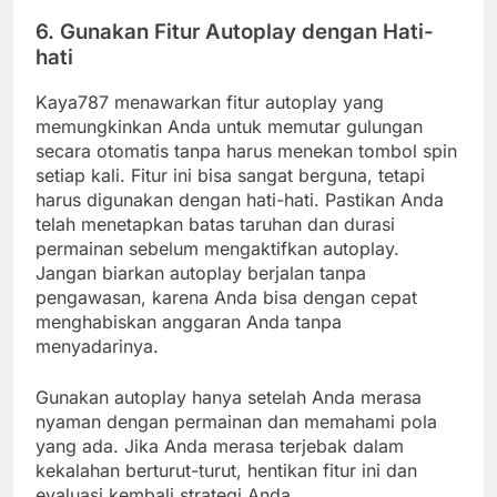
6.
Gunakan Fitur Autoplay dengan Hati-
hati
Kaya787 menawarkan fitur autoplay yang
memungkinkan Anda untuk memutar gulungan
secara otomatis tanpa harus menekan tombol spin
setiap kali. Fitur ini bisa sangat berguna, tetapi
harus digunakan dengan hati-hati. Pastikan Anda
telah menetapkan batas taruhan dan durasi
permainan sebelum mengaktifkan autoplay.
Jangan biarkan autoplay berjalan tanpa
pengawasan, karena Anda bisa dengan cepat
menghabiskan anggaran Anda tanpa
menyadarinya.
Gunakan autoplay hanya setelah Anda merasa
nyaman dengan permainan dan memahami pola
yang ada. Jika Anda merasa terjebak dalam
kekalahan berturut-turut, hentikan fitur ini dan
evaluasi kembali strategi Anda.