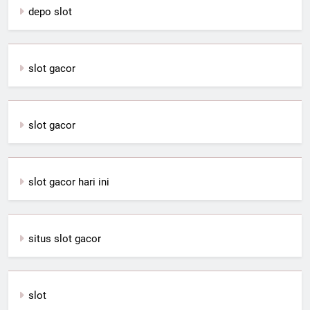
depo slot
slot gacor
slot gacor
slot gacor hari ini
situs slot gacor
slot