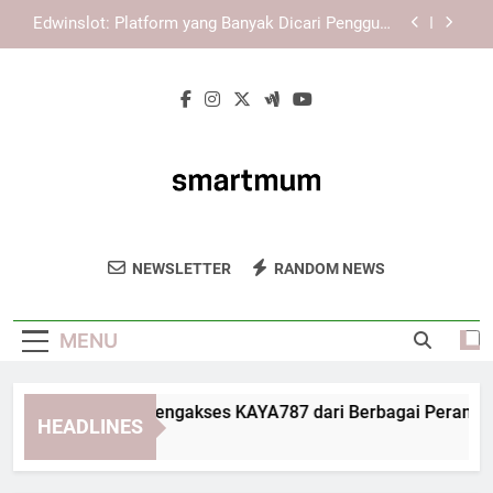
Skip
EDWINSLOT Login Alternatif sebagai Solusi Saat
to
Halaman Utama Sulit Dibuka
content
Login Edwinslot Alternatif sebagai Solusi Akses
Cadangan yang Aman dan Praktis
Panduan Aman Mengakses KAYA787 dari
Berbagai Perangkat
Edwinslot: Platform yang Banyak Dicari Pengguna
Online dan Alasan Popularitasnya Meningkat
EDWINSLOT Login Alternatif sebagai Solusi Saat
Halaman Utama Sulit Dibuka
Smart Mum
Temukan Tips Parenting, Gaya Hidup, Dan
Login Edwinslot Alternatif sebagai Solusi Akses
NEWSLETTER
RANDOM NEWS
Cadangan yang Aman dan Praktis
Inspirasi Untuk Para Ibu Di Smart Mum.
Sumber Yang Membantu Anda
MENU
Membesarkan Keluarga.
nduan Aman Mengakses KAYA787 dari Berbagai Perangkat
HEADLINES
Weeks Ago