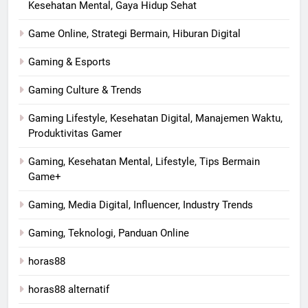
Kesehatan Mental, Gaya Hidup Sehat
Game Online, Strategi Bermain, Hiburan Digital
Gaming & Esports
Gaming Culture & Trends
Gaming Lifestyle, Kesehatan Digital, Manajemen Waktu,
Produktivitas Gamer
Gaming, Kesehatan Mental, Lifestyle, Tips Bermain
Game+
Gaming, Media Digital, Influencer, Industry Trends
Gaming, Teknologi, Panduan Online
horas88
horas88 alternatif