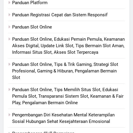
Panduan Platform
Panduan Registrasi Cepat dan Sistem Responsif
Panduan Slot Online
Panduan Slot Online, Edukasi Pemain Pemula, Keamanan
Akses Digital, Update Link Slot, Tips Bermain Slot Aman,
Informasi Situs Slot, Akses Slot Terpercaya
Panduan Slot Online, Tips & Trik Gaming, Strategi Slot
Profesional, Gaming & Hiburan, Pengalaman Bermain
Slot
Panduan Slot Online, Tips Memilih Situs Slot, Edukasi
Pemula Slot, Transparansi Sistem Slot, Keamanan & Fair
Play, Pengalaman Bermain Online
Pengembangan Diri Kesehatan Mental Keterampilan
Sosial Hubungan Sehat Kesejahteraan Emosional