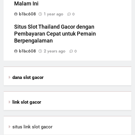
Malam Ini
b1bc608
1 year ago
0
Situs Slot Thailand Gacor dengan
Pembayaran Cepat untuk Pemain
Berpengalaman
b1bc608
2 years ago
0
dana slot gacor
link slot gacor
situs link slot gacor