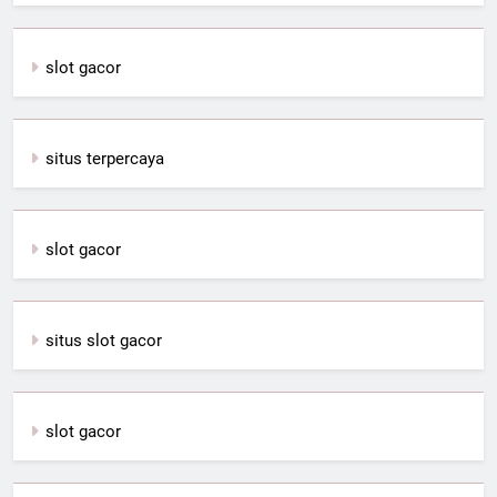
slot gacor
situs terpercaya
slot gacor
situs slot gacor
slot gacor