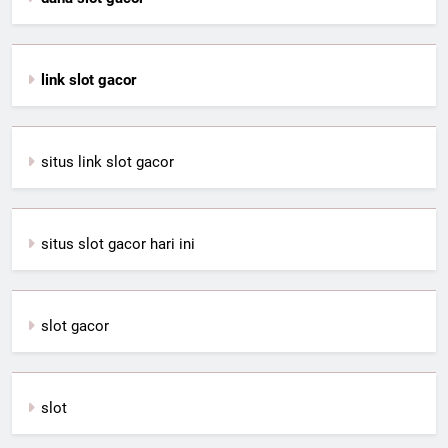
link slot gacor
situs link slot gacor
situs slot gacor hari ini
slot gacor
slot