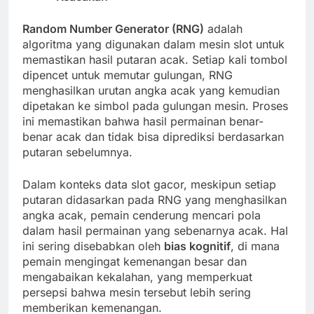
Random Number Generator (RNG)
adalah
algoritma yang digunakan dalam mesin slot untuk
memastikan hasil putaran acak. Setiap kali tombol
dipencet untuk memutar gulungan, RNG
menghasilkan urutan angka acak yang kemudian
dipetakan ke simbol pada gulungan mesin. Proses
ini memastikan bahwa hasil permainan benar-
benar acak dan tidak bisa diprediksi berdasarkan
putaran sebelumnya.
Dalam konteks data slot gacor, meskipun setiap
putaran didasarkan pada RNG yang menghasilkan
angka acak, pemain cenderung mencari pola
dalam hasil permainan yang sebenarnya acak. Hal
ini sering disebabkan oleh
bias kognitif
, di mana
pemain mengingat kemenangan besar dan
mengabaikan kekalahan, yang memperkuat
persepsi bahwa mesin tersebut lebih sering
memberikan kemenangan.