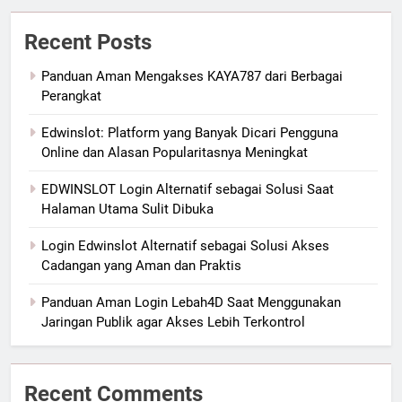
Recent Posts
Panduan Aman Mengakses KAYA787 dari Berbagai
Perangkat
Edwinslot: Platform yang Banyak Dicari Pengguna
Online dan Alasan Popularitasnya Meningkat
EDWINSLOT Login Alternatif sebagai Solusi Saat
Halaman Utama Sulit Dibuka
Login Edwinslot Alternatif sebagai Solusi Akses
Cadangan yang Aman dan Praktis
Panduan Aman Login Lebah4D Saat Menggunakan
Jaringan Publik agar Akses Lebih Terkontrol
Recent Comments