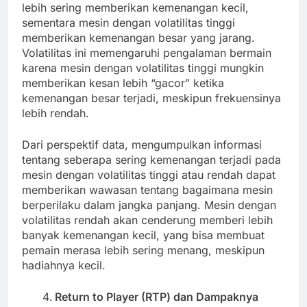
lebih sering memberikan kemenangan kecil,
sementara mesin dengan volatilitas tinggi
memberikan kemenangan besar yang jarang.
Volatilitas ini memengaruhi pengalaman bermain
karena mesin dengan volatilitas tinggi mungkin
memberikan kesan lebih “gacor” ketika
kemenangan besar terjadi, meskipun frekuensinya
lebih rendah.
Dari perspektif data, mengumpulkan informasi
tentang seberapa sering kemenangan terjadi pada
mesin dengan volatilitas tinggi atau rendah dapat
memberikan wawasan tentang bagaimana mesin
berperilaku dalam jangka panjang. Mesin dengan
volatilitas rendah akan cenderung memberi lebih
banyak kemenangan kecil, yang bisa membuat
pemain merasa lebih sering menang, meskipun
hadiahnya kecil.
Return to Player (RTP) dan Dampaknya