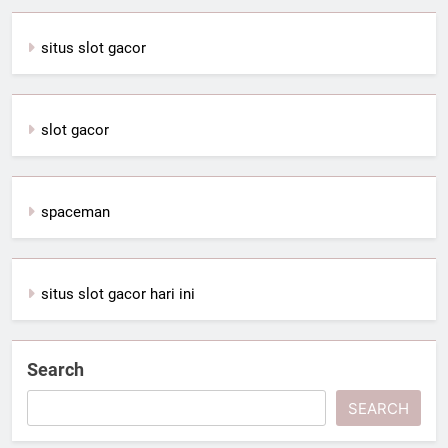
situs slot gacor
slot gacor
spaceman
situs slot gacor hari ini
Search
SEARCH