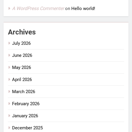
A WordPress Commenter
on
Hello world!
Archives
July 2026
June 2026
May 2026
April 2026
March 2026
February 2026
January 2026
December 2025