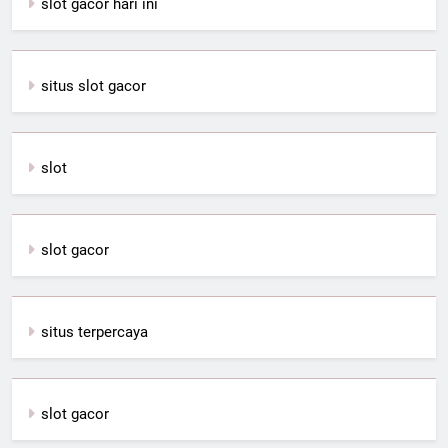
slot gacor hari ini
situs slot gacor
slot
slot gacor
situs terpercaya
slot gacor