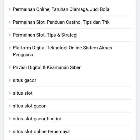
Permainan Online, Taruhan Olahraga, Judi Bola
Permainan Slot, Panduan Casino, Tips dan Trik
Permainan Slot, Tips & Strategi
Platform Digital Teknologi Online Sistem Akses
Pengguna
Privasi Digital & Keamanan Siber
situs gacor
situs slot
situs slot gacor
situs slot gacor hari ini
situs slot online terpercaya