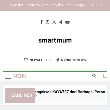
Skip
EDWINSLOT Login Alternatif sebagai Solusi Saat
to
Halaman Utama Sulit Dibuka
content
Login Edwinslot Alternatif sebagai Solusi Akses
Cadangan yang Aman dan Praktis
Panduan Aman Mengakses KAYA787 dari
Berbagai Perangkat
Edwinslot: Platform yang Banyak Dicari Pengguna
Online dan Alasan Popularitasnya Meningkat
EDWINSLOT Login Alternatif sebagai Solusi Saat
Halaman Utama Sulit Dibuka
Smart Mum
Temukan Tips Parenting, Gaya Hidup, Dan
Login Edwinslot Alternatif sebagai Solusi Akses
NEWSLETTER
RANDOM NEWS
Cadangan yang Aman dan Praktis
Inspirasi Untuk Para Ibu Di Smart Mum.
Sumber Yang Membantu Anda
MENU
Membesarkan Keluarga.
nduan Aman Mengakses KAYA787 dari Berbagai Perangkat
HEADLINES
Month Ago