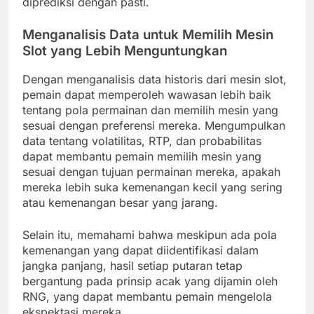
diprediksi dengan pasti.
Menganalisis Data untuk Memilih Mesin
Slot yang Lebih Menguntungkan
Dengan menganalisis data historis dari mesin slot,
pemain dapat memperoleh wawasan lebih baik
tentang pola permainan dan memilih mesin yang
sesuai dengan preferensi mereka. Mengumpulkan
data tentang volatilitas, RTP, dan probabilitas
dapat membantu pemain memilih mesin yang
sesuai dengan tujuan permainan mereka, apakah
mereka lebih suka kemenangan kecil yang sering
atau kemenangan besar yang jarang.
Selain itu, memahami bahwa meskipun ada pola
kemenangan yang dapat diidentifikasi dalam
jangka panjang, hasil setiap putaran tetap
bergantung pada prinsip acak yang dijamin oleh
RNG, yang dapat membantu pemain mengelola
ekspektasi mereka.