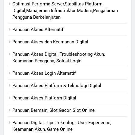
Optimasi Performa Server,Stabilitas Platform
Digital,Manajemen Infrastruktur Modern,Pengalaman
Pengguna Berkelanjutan
Panduan Akses Alternatif
Panduan Akses dan Keamanan Digital
Panduan Akses Digital, Troubleshooting Akun,
Keamanan Pengguna, Solusi Login
Panduan Akses Login Alternatif
Panduan Akses Platform & Teknologi Digital
Panduan Akses Platform Digital
Panduan Bermain, Slot Gacor, Slot Online
Panduan Digital, Tips Teknologi, User Experience,
Keamanan Akun, Game Online