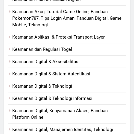
Keamanan Akun, Tutorial Game Online, Panduan
Pokemon787, Tips Login Aman, Panduan Digital, Game
Mobile, Teknologi
Keamanan Aplikasi & Proteksi Transport Layer
Keamanan dan Regulasi Togel
Keamanan Digital & Aksesibilitas
Keamanan Digital & Sistem Autentikasi
Keamanan Digital & Teknologi
Keamanan Digital & Teknologi Informasi
Keamanan Digital, Kenyamanan Akses, Panduan
Platform Online
Keamanan Digital, Manajemen Identitas, Teknologi