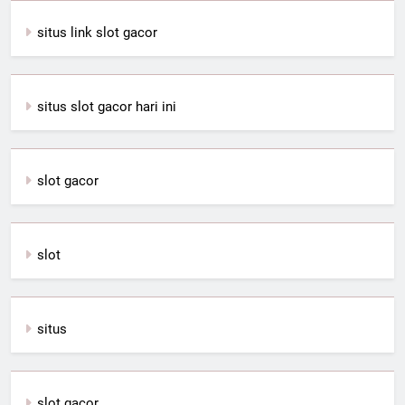
situs link slot gacor
situs slot gacor hari ini
slot gacor
slot
situs
slot gacor