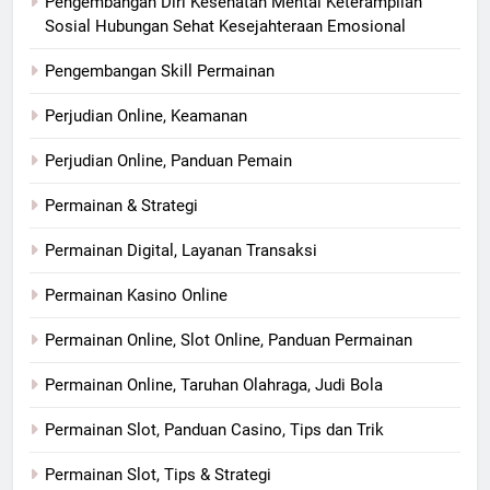
Pengembangan Diri Kesehatan Mental Keterampilan
Sosial Hubungan Sehat Kesejahteraan Emosional
Pengembangan Skill Permainan
Perjudian Online, Keamanan
Perjudian Online, Panduan Pemain
Permainan & Strategi
Permainan Digital, Layanan Transaksi
Permainan Kasino Online
Permainan Online, Slot Online, Panduan Permainan
Permainan Online, Taruhan Olahraga, Judi Bola
Permainan Slot, Panduan Casino, Tips dan Trik
Permainan Slot, Tips & Strategi