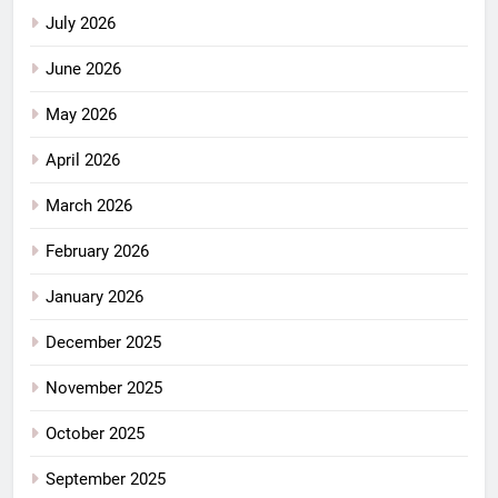
July 2026
June 2026
May 2026
April 2026
March 2026
February 2026
January 2026
December 2025
November 2025
October 2025
September 2025