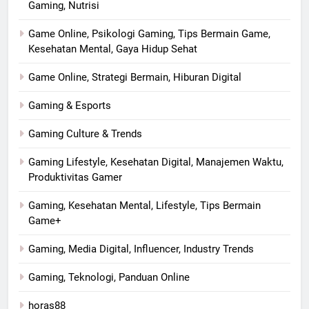
Gaming, Nutrisi
Game Online, Psikologi Gaming, Tips Bermain Game,
Kesehatan Mental, Gaya Hidup Sehat
Game Online, Strategi Bermain, Hiburan Digital
Gaming & Esports
Gaming Culture & Trends
Gaming Lifestyle, Kesehatan Digital, Manajemen Waktu,
Produktivitas Gamer
Gaming, Kesehatan Mental, Lifestyle, Tips Bermain
Game+
Gaming, Media Digital, Influencer, Industry Trends
Gaming, Teknologi, Panduan Online
horas88