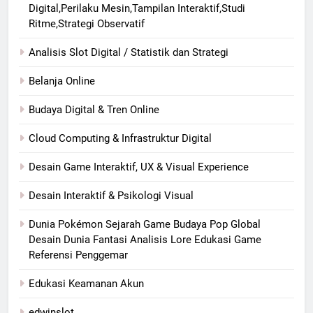
Digital,Perilaku Mesin,Tampilan Interaktif,Studi
Ritme,Strategi Observatif
Analisis Slot Digital / Statistik dan Strategi
Belanja Online
Budaya Digital & Tren Online
Cloud Computing & Infrastruktur Digital
Desain Game Interaktif, UX & Visual Experience
Desain Interaktif & Psikologi Visual
Dunia Pokémon Sejarah Game Budaya Pop Global
Desain Dunia Fantasi Analisis Lore Edukasi Game
Referensi Penggemar
Edukasi Keamanan Akun
edwinslot