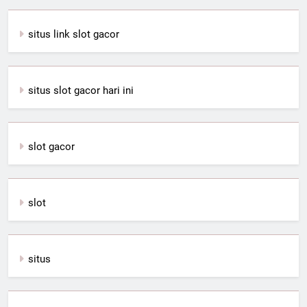
situs link slot gacor
situs slot gacor hari ini
slot gacor
slot
situs