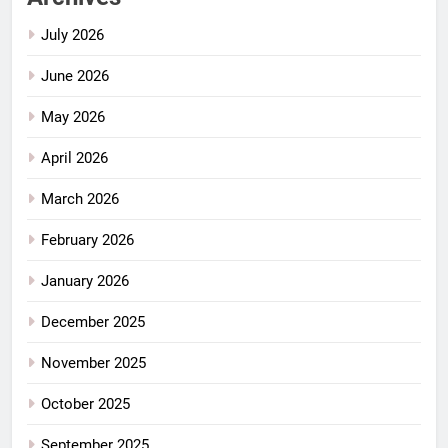
July 2026
June 2026
May 2026
April 2026
March 2026
February 2026
January 2026
December 2025
November 2025
October 2025
September 2025