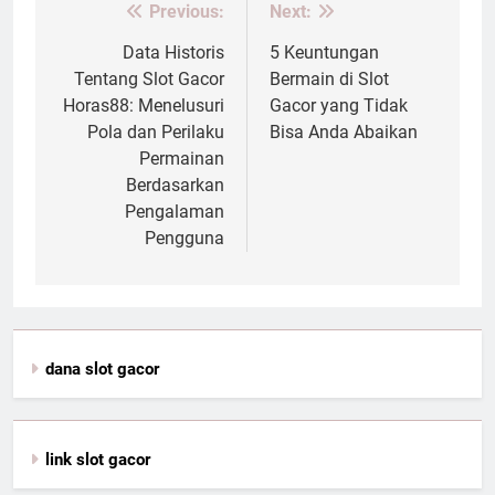
Previous:
Next:
Post
navigation
Data Historis
5 Keuntungan
Tentang Slot Gacor
Bermain di Slot
Horas88: Menelusuri
Gacor yang Tidak
Pola dan Perilaku
Bisa Anda Abaikan
Permainan
Berdasarkan
Pengalaman
Pengguna
dana slot gacor
link slot gacor