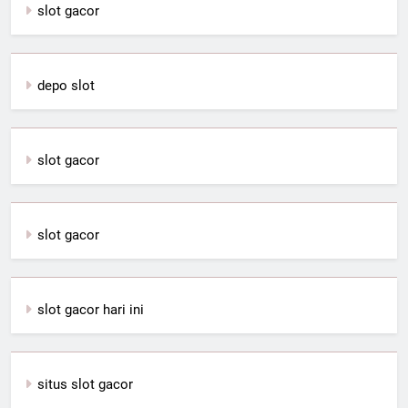
slot gacor
depo slot
slot gacor
slot gacor
slot gacor hari ini
situs slot gacor