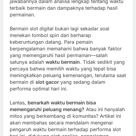
jawabannya dalam analisa lengkap tentang waktu
terbaik bermain dan dampaknya terhadap hasil
permainan.
Bermain slot digital bukan lagi sekadar soal
menekan tombol spin dan berharap
keberuntungan datang. Para pemain
berpengalaman memahami bahwa banyak faktor
yang memengaruhi hasil permainan—salah
satunya adalah
waktu bermain
. Tidak sedikit yang
percaya bahwa memilih waktu yang tepat bisa
meningkatkan peluang kemenangan, terutama saat
bermain di
slot gacor
yang sedang dalam
performa optimal hari ini.
Lantas,
benarkah waktu bermain bisa
memengaruhi peluang menang?
Atau ini hanyalah
mitos yang berkembang di komunitas? Artikel ini
akan membahas secara mendalam mengenai
pengaruh waktu bermain terhadap performa slot