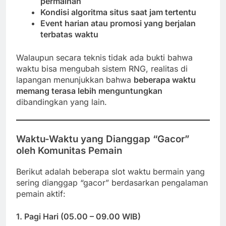
permainan
Kondisi algoritma situs saat jam tertentu
Event harian atau promosi yang berjalan
terbatas waktu
Walaupun secara teknis tidak ada bukti bahwa
waktu bisa mengubah sistem RNG, realitas di
lapangan menunjukkan bahwa
beberapa waktu
memang terasa lebih menguntungkan
dibandingkan yang lain.
Waktu-Waktu yang Dianggap “Gacor”
oleh Komunitas Pemain
Berikut adalah beberapa slot waktu bermain yang
sering dianggap “gacor” berdasarkan pengalaman
pemain aktif:
1.
Pagi Hari (05.00 – 09.00 WIB)