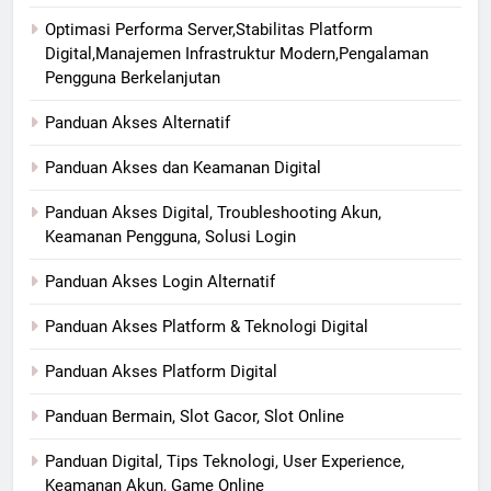
Optimasi Performa Server,Stabilitas Platform
Digital,Manajemen Infrastruktur Modern,Pengalaman
Pengguna Berkelanjutan
Panduan Akses Alternatif
Panduan Akses dan Keamanan Digital
Panduan Akses Digital, Troubleshooting Akun,
Keamanan Pengguna, Solusi Login
Panduan Akses Login Alternatif
Panduan Akses Platform & Teknologi Digital
Panduan Akses Platform Digital
Panduan Bermain, Slot Gacor, Slot Online
Panduan Digital, Tips Teknologi, User Experience,
Keamanan Akun, Game Online