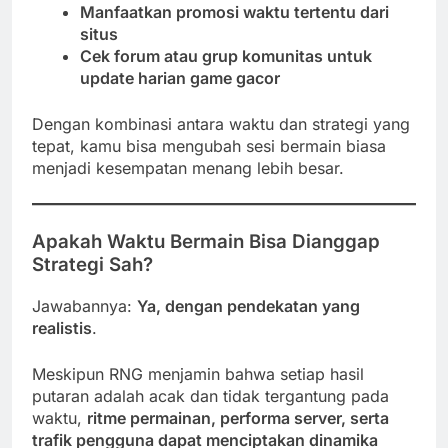
Manfaatkan promosi waktu tertentu dari
situs
Cek forum atau grup komunitas untuk
update harian game gacor
Dengan kombinasi antara waktu dan strategi yang
tepat, kamu bisa mengubah sesi bermain biasa
menjadi kesempatan menang lebih besar.
Apakah Waktu Bermain Bisa Dianggap
Strategi Sah?
Jawabannya:
Ya, dengan pendekatan yang
realistis
.
Meskipun RNG menjamin bahwa setiap hasil
putaran adalah acak dan tidak tergantung pada
waktu,
ritme permainan, performa server, serta
trafik pengguna dapat menciptakan dinamika