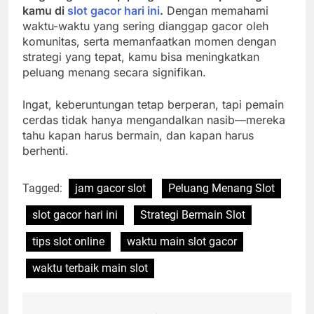
kamu di
slot gacor hari ini
.
Dengan memahami
waktu-waktu yang sering dianggap gacor oleh
komunitas, serta memanfaatkan momen dengan
strategi yang tepat, kamu bisa meningkatkan
peluang menang secara signifikan.
Ingat, keberuntungan tetap berperan, tapi pemain
cerdas tidak hanya mengandalkan nasib—mereka
tahu kapan harus bermain, dan kapan harus
berhenti.
Tagged:
jam gacor slot
Peluang Menang Slot
slot gacor hari ini
Strategi Bermain Slot
tips slot online
waktu main slot gacor
waktu terbaik main slot