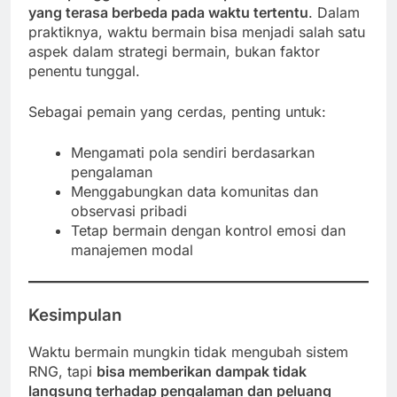
yang terasa berbeda pada waktu tertentu
. Dalam
praktiknya, waktu bermain bisa menjadi salah satu
aspek dalam strategi bermain, bukan faktor
penentu tunggal.
Sebagai pemain yang cerdas, penting untuk:
Mengamati pola sendiri berdasarkan
pengalaman
Menggabungkan data komunitas dan
observasi pribadi
Tetap bermain dengan kontrol emosi dan
manajemen modal
Kesimpulan
Waktu bermain mungkin tidak mengubah sistem
RNG, tapi
bisa memberikan dampak tidak
langsung terhadap pengalaman dan peluang