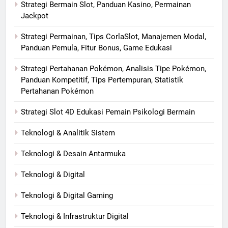
Strategi Bermain Slot, Panduan Kasino, Permainan
Jackpot
Strategi Permainan, Tips CorlaSlot, Manajemen Modal,
Panduan Pemula, Fitur Bonus, Game Edukasi
Strategi Pertahanan Pokémon, Analisis Tipe Pokémon,
Panduan Kompetitif, Tips Pertempuran, Statistik
Pertahanan Pokémon
Strategi Slot 4D Edukasi Pemain Psikologi Bermain
Teknologi & Analitik Sistem
Teknologi & Desain Antarmuka
Teknologi & Digital
Teknologi & Digital Gaming
Teknologi & Infrastruktur Digital