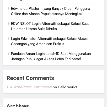
Edwinslot: Platform yang Banyak Dicari Pengguna
Online dan Alasan Popularitasnya Meningkat
EDWINSLOT Login Alternatif sebagai Solusi Saat
Halaman Utama Sulit Dibuka
Login Edwinslot Alternatif sebagai Solusi Akses
Cadangan yang Aman dan Praktis
Panduan Aman Login Lebah4D Saat Menggunakan
Jaringan Publik agar Akses Lebih Terkontrol
Recent Comments
A WordPress Commenter
on
Hello world!
Archives