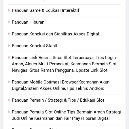
Panduan Game & Edukasi Interaktif
Panduan Hiburan
Panduan Koneksi dan Stabilitas Akses Digital
Panduan Koneksi Stabil
Panduan Link Resmi, Situs Slot Terpercaya, Tips Login
Aman, Akses Multi Perangkat, Keamanan Bermain Slot,
Navigasi Situs Ramah Pengguna, Update Link Slot
Panduan Mobile,Optimasi Browser,Keamanan Akun
Digital,Sistem Akses Online,Tips Teknis Android
Panduan Pemain / Strategi & Tips / Edukasi Slot
Panduan Pemula Slot Online Tips Bermain Aman Strategi
Judi Online Keamanan dan Fair Play Hiburan Digital