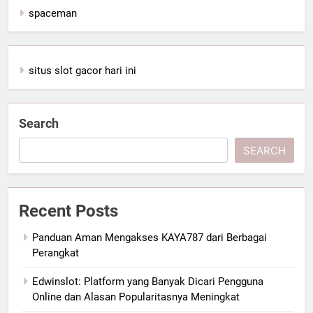
spaceman
situs slot gacor hari ini
Search
SEARCH
Recent Posts
Panduan Aman Mengakses KAYA787 dari Berbagai
Perangkat
Edwinslot: Platform yang Banyak Dicari Pengguna
Online dan Alasan Popularitasnya Meningkat