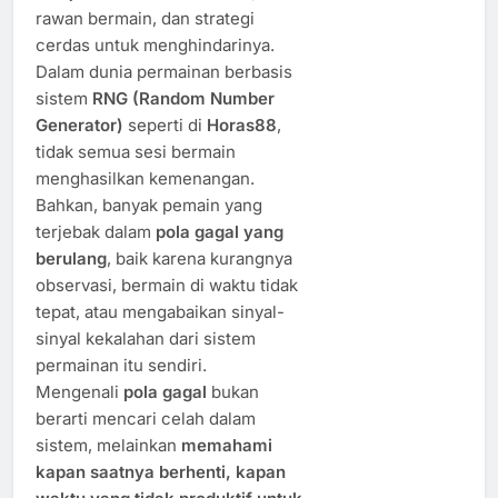
rawan bermain, dan strategi
cerdas untuk menghindarinya.
Dalam dunia permainan berbasis
sistem
RNG (Random Number
Generator)
seperti di
Horas88
,
tidak semua sesi bermain
menghasilkan kemenangan.
Bahkan, banyak pemain yang
terjebak dalam
pola gagal yang
berulang
, baik karena kurangnya
observasi, bermain di waktu tidak
tepat, atau mengabaikan sinyal-
sinyal kekalahan dari sistem
permainan itu sendiri.
Mengenali
pola gagal
bukan
berarti mencari celah dalam
sistem, melainkan
memahami
kapan saatnya berhenti, kapan