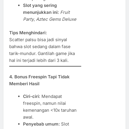
Slot yang sering
menunjukkan ini:
Fruit
Party
,
Aztec Gems Deluxe
Tips Menghindari:
Scatter palsu bisa jadi sinyal
bahwa slot sedang dalam fase
tarik-mundur. Gantilah game jika
hal ini terjadi lebih dari 3 kali.
4.
Bonus Freespin Tapi Tidak
Memberi Hasil
Ciri-ciri:
Mendapat
freespin, namun nilai
kemenangan <10x taruhan
awal.
Penyebab umum:
Slot