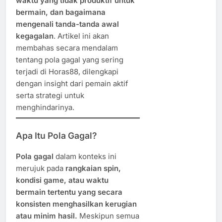
waktu yang tidak produktif untuk
bermain, dan bagaimana
mengenali tanda-tanda awal
kegagalan
. Artikel ini akan
membahas secara mendalam
tentang pola gagal yang sering
terjadi di Horas88, dilengkapi
dengan insight dari pemain aktif
serta strategi untuk
menghindarinya.
Apa Itu Pola Gagal?
Pola gagal
dalam konteks ini
merujuk pada
rangkaian spin,
kondisi game, atau waktu
bermain tertentu yang secara
konsisten menghasilkan kerugian
atau minim hasil.
Meskipun semua