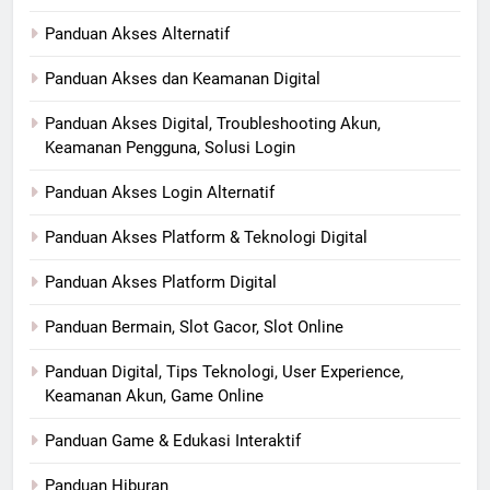
Panduan Akses Alternatif
Panduan Akses dan Keamanan Digital
Panduan Akses Digital, Troubleshooting Akun,
Keamanan Pengguna, Solusi Login
Panduan Akses Login Alternatif
Panduan Akses Platform & Teknologi Digital
Panduan Akses Platform Digital
Panduan Bermain, Slot Gacor, Slot Online
Panduan Digital, Tips Teknologi, User Experience,
Keamanan Akun, Game Online
Panduan Game & Edukasi Interaktif
Panduan Hiburan