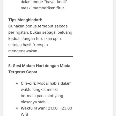
dalam mode “bayar kecil”
meski memberikan fitur.
Tips Menghindari:
Gunakan bonus tersebut sebagai
peringatan, bukan sebagai peluang
kedua. Jangan teruskan spin
setelah hasil freespin
mengecewakan.
5.
Sesi Malam Hari dengan Modal
Tergerus Cepat
Ciri-ciri:
Modal habis dalam
waktu singkat meski
bermain pada slot yang
biasanya stabil.
Waktu rawan:
21.00 – 23.00
WIB