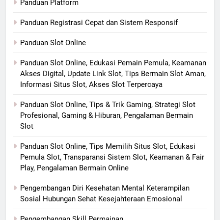
Panduan Platform
Panduan Registrasi Cepat dan Sistem Responsif
Panduan Slot Online
Panduan Slot Online, Edukasi Pemain Pemula, Keamanan
Akses Digital, Update Link Slot, Tips Bermain Slot Aman,
Informasi Situs Slot, Akses Slot Terpercaya
Panduan Slot Online, Tips & Trik Gaming, Strategi Slot
Profesional, Gaming & Hiburan, Pengalaman Bermain
Slot
Panduan Slot Online, Tips Memilih Situs Slot, Edukasi
Pemula Slot, Transparansi Sistem Slot, Keamanan & Fair
Play, Pengalaman Bermain Online
Pengembangan Diri Kesehatan Mental Keterampilan
Sosial Hubungan Sehat Kesejahteraan Emosional
Pengembangan Skill Permainan