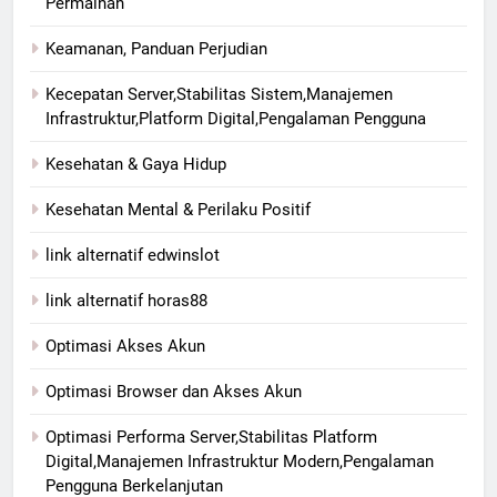
Permainan
Keamanan, Panduan Perjudian
Kecepatan Server,Stabilitas Sistem,Manajemen
Infrastruktur,Platform Digital,Pengalaman Pengguna
Kesehatan & Gaya Hidup
Kesehatan Mental & Perilaku Positif
link alternatif edwinslot
link alternatif horas88
Optimasi Akses Akun
Optimasi Browser dan Akses Akun
Optimasi Performa Server,Stabilitas Platform
Digital,Manajemen Infrastruktur Modern,Pengalaman
Pengguna Berkelanjutan