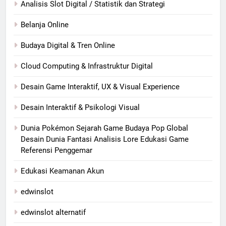
Analisis Slot Digital / Statistik dan Strategi
Belanja Online
Budaya Digital & Tren Online
Cloud Computing & Infrastruktur Digital
Desain Game Interaktif, UX & Visual Experience
Desain Interaktif & Psikologi Visual
Dunia Pokémon Sejarah Game Budaya Pop Global
Desain Dunia Fantasi Analisis Lore Edukasi Game
Referensi Penggemar
Edukasi Keamanan Akun
edwinslot
edwinslot alternatif