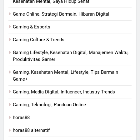
Kesehatan Mental, Gaya Hidup Sehat
Game Online, Strategi Bermain, Hiburan Digital
Gaming & Esports
Gaming Culture & Trends
Gaming Lifestyle, Kesehatan Digital, Manajemen Waktu,
Produktivitas Gamer
Gaming, Kesehatan Mental, Lifestyle, Tips Bermain
Game+
Gaming, Media Digital, Influencer, Industry Trends
Gaming, Teknologi, Panduan Online
horas88
horas88 alternatif