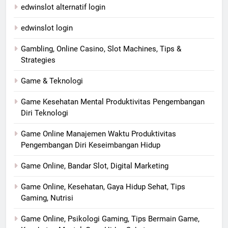
edwinslot alternatif login
edwinslot login
Gambling, Online Casino, Slot Machines, Tips &
Strategies
Game & Teknologi
Game Kesehatan Mental Produktivitas Pengembangan
Diri Teknologi
Game Online Manajemen Waktu Produktivitas
Pengembangan Diri Keseimbangan Hidup
Game Online, Bandar Slot, Digital Marketing
Game Online, Kesehatan, Gaya Hidup Sehat, Tips
Gaming, Nutrisi
Game Online, Psikologi Gaming, Tips Bermain Game,