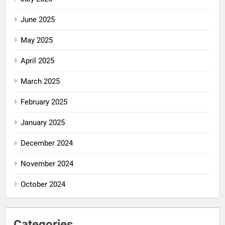
June 2025
May 2025
April 2025
March 2025
February 2025
January 2025
December 2024
November 2024
October 2024
Categories