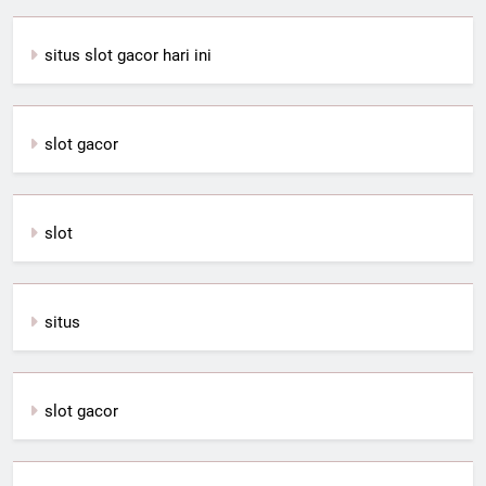
situs slot gacor hari ini
slot gacor
slot
situs
slot gacor