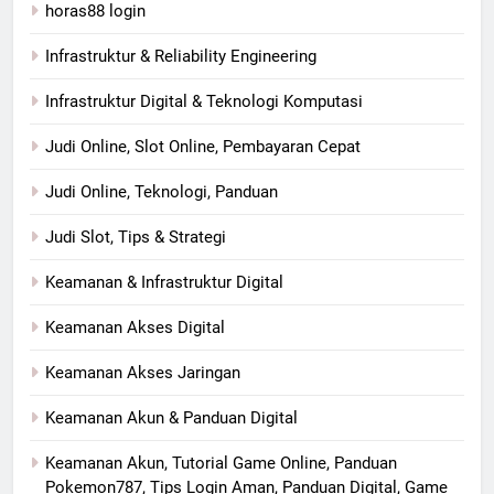
horas88 login
Infrastruktur & Reliability Engineering
Infrastruktur Digital & Teknologi Komputasi
Judi Online, Slot Online, Pembayaran Cepat
Judi Online, Teknologi, Panduan
Judi Slot, Tips & Strategi
Keamanan & Infrastruktur Digital
Keamanan Akses Digital
Keamanan Akses Jaringan
Keamanan Akun & Panduan Digital
Keamanan Akun, Tutorial Game Online, Panduan
Pokemon787, Tips Login Aman, Panduan Digital, Game