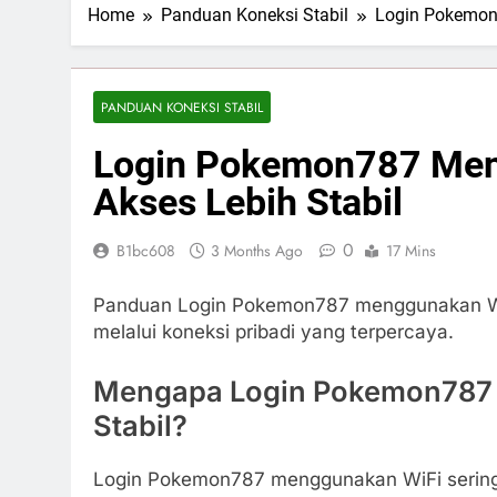
Home
Panduan Koneksi Stabil
Login Pokemon
PANDUAN KONEKSI STABIL
Login Pokemon787 Men
Akses Lebih Stabil
0
B1bc608
3 Months Ago
17 Mins
Panduan Login Pokemon787 menggunakan WiF
melalui koneksi pribadi yang terpercaya.
Mengapa Login Pokemon787 
Stabil?
Login Pokemon787 menggunakan WiFi sering 