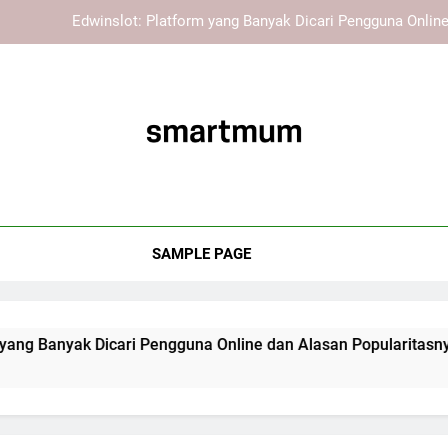
Edwinslot: Platform yang Banyak Dicari Pengguna Onlin
EDWINSLOT Login Alternatif sebagai So
Login Edwinslot Alternatif sebagai Solusi
Panduan Aman Mengaks
art Mum
Edwinslot: Platform yang Banyak Dicari Pengguna Onlin
an Tips Parenting, Gaya Hidup, Dan Inspirasi Untuk Para Ib
Keluarga.
EDWINSLOT Login Alternatif sebagai So
SAMPLE PAGE
Login Edwinslot Alternatif sebagai Solusi
yak Dicari Pengguna Online dan Alasan Popularitasnya Menin