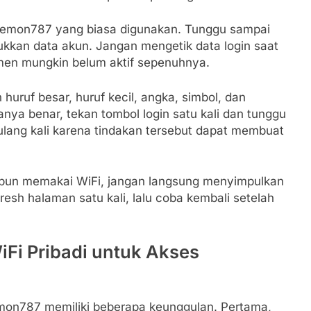
kemon787 yang biasa digunakan. Tunggu sampai
kan data akun. Jangan mengetik data login saat
men mungkin belum aktif sepenuhnya.
huruf besar, huruf kecil, angka, simbol, dan
ya benar, tekan tombol login satu kali dan tunggu
ulang kali karena tindakan tersebut dapat membuat
ipun memakai WiFi, jangan langsung menyimpulkan
esh halaman satu kali, lalu coba kembali setelah
i Pribadi untuk Akses
mon787 memiliki beberapa keunggulan. Pertama,