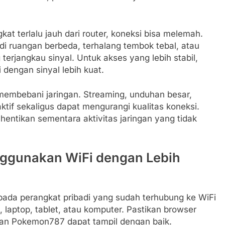
kat terlalu jauh dari router, koneksi bisa melemah.
a di ruangan berbeda, terhalang tembok tebal, atau
erjangkau sinyal. Untuk akses yang lebih stabil,
i dengan sinyal lebih kuat.
g membebani jaringan. Streaming, unduhan besar,
tif sekaligus dapat mengurangi kualitas koneksi.
hentikan sementara aktivitas jaringan yang tidak
ggunakan WiFi dengan Lebih
da perangkat pribadi yang sudah terhubung ke WiFi
laptop, tablet, atau komputer. Pastikan browser
man Pokemon787 dapat tampil dengan baik.