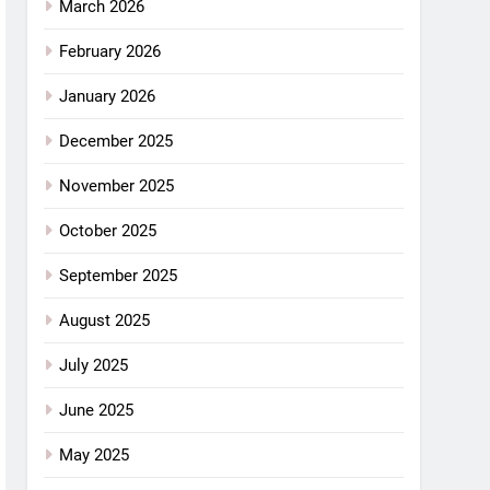
March 2026
February 2026
January 2026
December 2025
November 2025
October 2025
September 2025
August 2025
July 2025
June 2025
May 2025