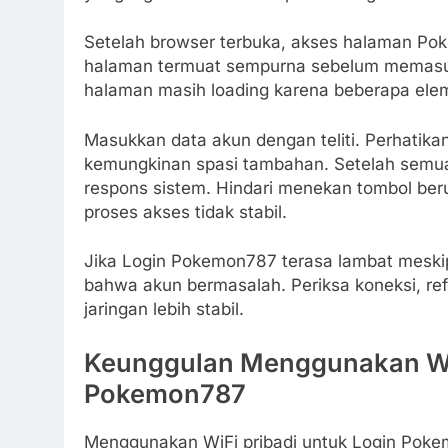
Setelah browser terbuka, akses halaman Po
halaman termuat sempurna sebelum memasuk
halaman masih loading karena beberapa ele
Masukkan data akun dengan teliti. Perhatikan 
kemungkinan spasi tambahan. Setelah semuan
respons sistem. Hindari menekan tombol ber
proses akses tidak stabil.
Jika Login Pokemon787 terasa lambat mesk
bahwa akun bermasalah. Periksa koneksi, refr
jaringan lebih stabil.
Keunggulan Menggunakan WiF
Pokemon787
Menggunakan WiFi pribadi untuk Login Poke