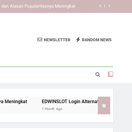
e dan Alasan Popularitasnya Meningkat
lusi Saat Halaman Utama Sulit Dibuka
 Akses Cadangan yang Aman dan Praktis
NEWSLETTER
RANDOM NEWS
es KAYA787 dari Berbagai Perangkat
e dan Alasan Popularitasnya Meningkat
u Di Smart Mum. Sumber Yang Membantu Anda Membesarkan
lusi Saat Halaman Utama Sulit Dibuka
 Akses Cadangan yang Aman dan Praktis
gkat
EDWINSLOT Login Alternatif sebagai Solusi Saat Ha
1 Month Ago