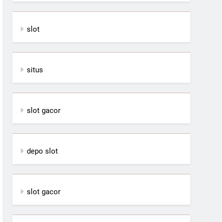
slot
situs
slot gacor
depo slot
slot gacor