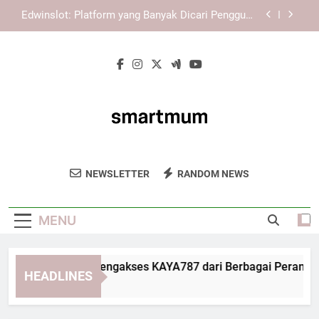
Skip
EDWINSLOT Login Alternatif sebagai Solusi Saat
to
Halaman Utama Sulit Dibuka
content
Login Edwinslot Alternatif sebagai Solusi Akses
Cadangan yang Aman dan Praktis
Panduan Aman Mengakses KAYA787 dari
Berbagai Perangkat
Edwinslot: Platform yang Banyak Dicari Pengguna
Online dan Alasan Popularitasnya Meningkat
EDWINSLOT Login Alternatif sebagai Solusi Saat
Halaman Utama Sulit Dibuka
Smart Mum
Temukan Tips Parenting, Gaya Hidup, Dan
Login Edwinslot Alternatif sebagai Solusi Akses
NEWSLETTER
RANDOM NEWS
Cadangan yang Aman dan Praktis
Inspirasi Untuk Para Ibu Di Smart Mum.
Sumber Yang Membantu Anda
MENU
Membesarkan Keluarga.
nduan Aman Mengakses KAYA787 dari Berbagai Perangkat
HEADLINES
eeks Ago