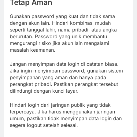
Tetap Aman
Gunakan password yang kuat dan tidak sama
dengan akun lain. Hindari kombinasi mudah
seperti tanggal lahir, nama pribadi, atau angka
berurutan. Password yang unik membantu
mengurangi risiko jika akun lain mengalami
masalah keamanan.
Jangan menyimpan data login di catatan biasa.
Jika ingin menyimpan password, gunakan sistem
penyimpanan yang aman dan hanya pada
perangkat pribadi. Pastikan perangkat tersebut
dilindungi dengan kunci layar.
Hindari login dari jaringan publik yang tidak
terpercaya. Jika harus menggunakan jaringan
umum, pastikan tidak menyimpan data login dan
segera logout setelah selesai.