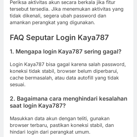
Periksa aktivitas akun secara berkala jika fitur
tersebut tersedia. Jika menemukan aktivitas yang
tidak dikenali, segera ubah password dan
amankan perangkat yang digunakan.
FAQ Seputar Login Kaya787
1. Mengapa login Kaya787 sering gagal?
Login Kaya787 bisa gagal karena salah password,
koneksi tidak stabil, browser belum diperbarui,
cache bermasalah, atau data autofill yang tidak
sesuai.
2. Bagaimana cara menghindari kesalahan
saat login Kaya787?
Masukkan data akun dengan teliti, gunakan
browser terbaru, pastikan koneksi stabil, dan
hindari login dari perangkat umum.