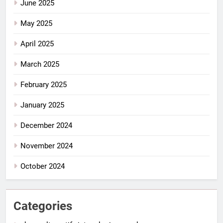
June 2025
May 2025
April 2025
March 2025
February 2025
January 2025
December 2024
November 2024
October 2024
Categories