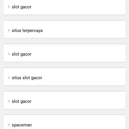
slot gacor
situs terpercaya
slot gacor
situs slot gacor
slot gacor
spaceman