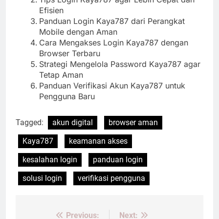
Efisien
Panduan Login Kaya787 dari Perangkat
Mobile dengan Aman
Cara Mengakses Login Kaya787 dengan
Browser Terbaru
Strategi Mengelola Password Kaya787 agar
Tetap Aman
Panduan Verifikasi Akun Kaya787 untuk
Pengguna Baru
Tagged:
akun digital
browser aman
Kaya787
keamanan akses
kesalahan login
panduan login
solusi login
verifikasi pengguna
Previous:
Next:
Post