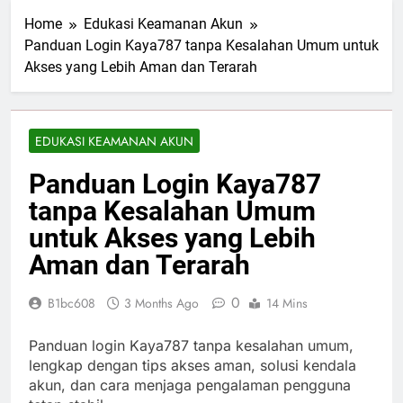
Home
Edukasi Keamanan Akun
Panduan Login Kaya787 tanpa Kesalahan Umum untuk
Akses yang Lebih Aman dan Terarah
EDUKASI KEAMANAN AKUN
Panduan Login Kaya787
tanpa Kesalahan Umum
untuk Akses yang Lebih
Aman dan Terarah
0
B1bc608
3 Months Ago
14 Mins
Panduan login Kaya787 tanpa kesalahan umum,
lengkap dengan tips akses aman, solusi kendala
akun, dan cara menjaga pengalaman pengguna