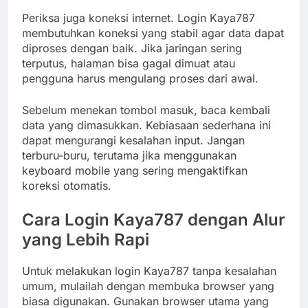
Periksa juga koneksi internet. Login Kaya787
membutuhkan koneksi yang stabil agar data dapat
diproses dengan baik. Jika jaringan sering
terputus, halaman bisa gagal dimuat atau
pengguna harus mengulang proses dari awal.
Sebelum menekan tombol masuk, baca kembali
data yang dimasukkan. Kebiasaan sederhana ini
dapat mengurangi kesalahan input. Jangan
terburu-buru, terutama jika menggunakan
keyboard mobile yang sering mengaktifkan
koreksi otomatis.
Cara Login Kaya787 dengan Alur
yang Lebih Rapi
Untuk melakukan login Kaya787 tanpa kesalahan
umum, mulailah dengan membuka browser yang
biasa digunakan. Gunakan browser utama yang