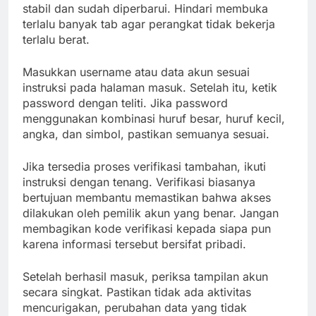
stabil dan sudah diperbarui. Hindari membuka
terlalu banyak tab agar perangkat tidak bekerja
terlalu berat.
Masukkan username atau data akun sesuai
instruksi pada halaman masuk. Setelah itu, ketik
password dengan teliti. Jika password
menggunakan kombinasi huruf besar, huruf kecil,
angka, dan simbol, pastikan semuanya sesuai.
Jika tersedia proses verifikasi tambahan, ikuti
instruksi dengan tenang. Verifikasi biasanya
bertujuan membantu memastikan bahwa akses
dilakukan oleh pemilik akun yang benar. Jangan
membagikan kode verifikasi kepada siapa pun
karena informasi tersebut bersifat pribadi.
Setelah berhasil masuk, periksa tampilan akun
secara singkat. Pastikan tidak ada aktivitas
mencurigakan, perubahan data yang tidak