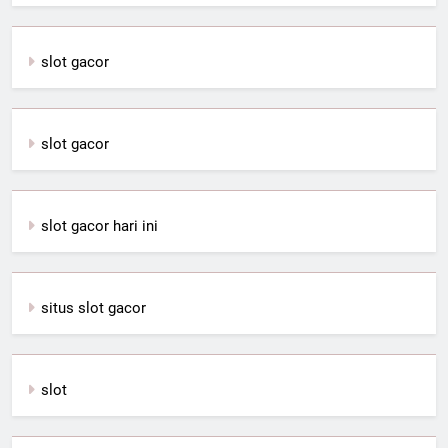
slot gacor
slot gacor
slot gacor hari ini
situs slot gacor
slot