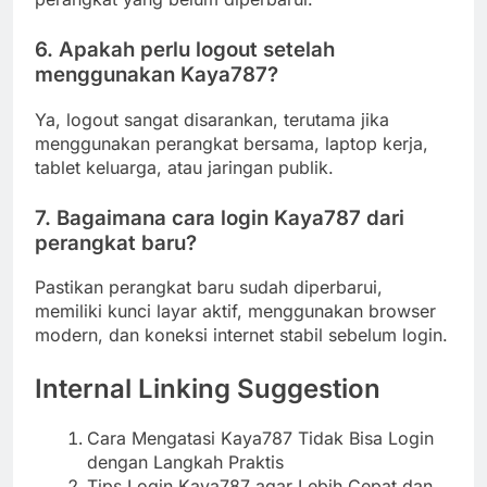
6. Apakah perlu logout setelah
menggunakan Kaya787?
Ya, logout sangat disarankan, terutama jika
menggunakan perangkat bersama, laptop kerja,
tablet keluarga, atau jaringan publik.
7. Bagaimana cara login Kaya787 dari
perangkat baru?
Pastikan perangkat baru sudah diperbarui,
memiliki kunci layar aktif, menggunakan browser
modern, dan koneksi internet stabil sebelum login.
Internal Linking Suggestion
Cara Mengatasi Kaya787 Tidak Bisa Login
dengan Langkah Praktis
Tips Login Kaya787 agar Lebih Cepat dan