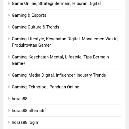
Game Online, Strategi Bermain, Hiburan Digital
Gaming & Esports
Gaming Culture & Trends
Gaming Lifestyle, Kesehatan Digital, Manajemen Waktu,
Produktivitas Gamer
Gaming, Kesehatan Mental, Lifestyle, Tips Bermain
Game+
Gaming, Media Digital, Influencer, Industry Trends
Gaming, Teknologi, Panduan Online
horas88
horas88 alternatif
horas88 login