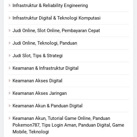
Infrastruktur & Reliability Engineering
Infrastruktur Digital & Teknologi Komputasi
Judi Online, Slot Online, Pembayaran Cepat
Judi Online, Teknologi, Panduan
Judi Slot, Tips & Strategi
Keamanan & Infrastruktur Digital
Keamanan Akses Digital
Keamanan Akses Jaringan
Keamanan Akun & Panduan Digital
Keamanan Akun, Tutorial Game Online, Panduan
Pokemon787, Tips Login Aman, Panduan Digital, Game
Mobile, Teknologi