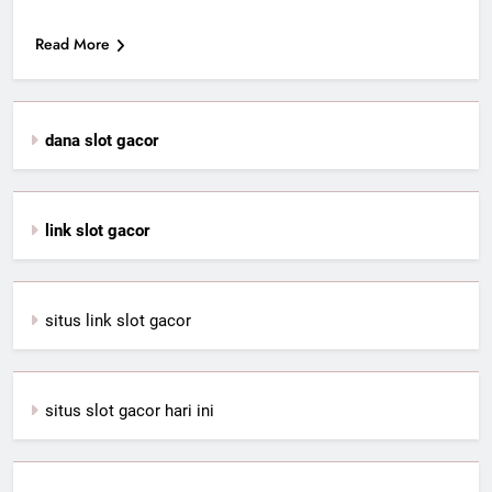
Read More
dana slot gacor
link slot gacor
situs link slot gacor
situs slot gacor hari ini