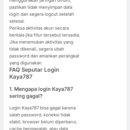
menggunakan jaringan umum,
pastikan tidak menyimpan data
login dan segera logout setelah
selesai.
Periksa aktivitas akun secara
berkala jika fitur tersebut tersedia.
Jika menemukan aktivitas yang
tidak dikenali, segera ubah
password dan amankan perangkat
yang digunakan.
FAQ Seputar Login
Kaya787
1. Mengapa login Kaya787
sering gagal?
Login Kaya787 bisa gagal karena
salah password, koneksi tidak
stabil, browser belum diperbarui,
cache bermasalah, atau data