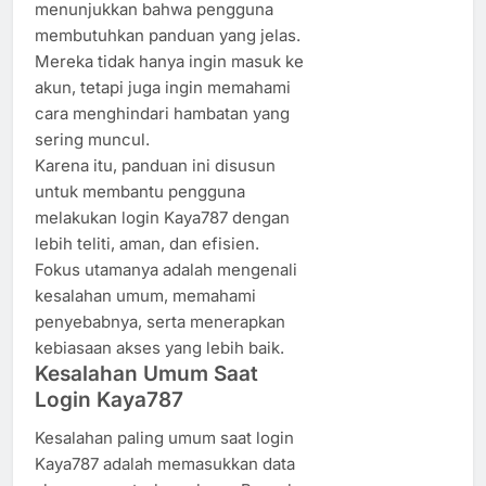
menunjukkan bahwa pengguna
membutuhkan panduan yang jelas.
Mereka tidak hanya ingin masuk ke
akun, tetapi juga ingin memahami
cara menghindari hambatan yang
sering muncul.
Karena itu, panduan ini disusun
untuk membantu pengguna
melakukan login Kaya787 dengan
lebih teliti, aman, dan efisien.
Fokus utamanya adalah mengenali
kesalahan umum, memahami
penyebabnya, serta menerapkan
kebiasaan akses yang lebih baik.
Kesalahan Umum Saat
Login Kaya787
Kesalahan paling umum saat login
Kaya787 adalah memasukkan data