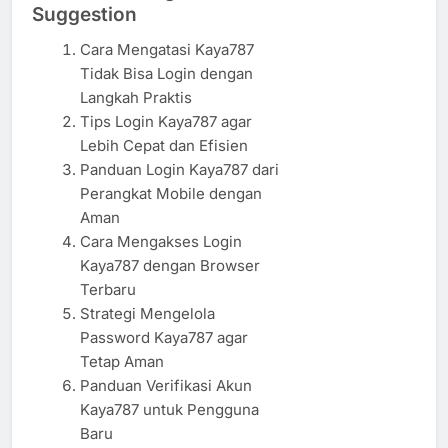
Suggestion
Cara Mengatasi Kaya787
Tidak Bisa Login dengan
Langkah Praktis
Tips Login Kaya787 agar
Lebih Cepat dan Efisien
Panduan Login Kaya787 dari
Perangkat Mobile dengan
Aman
Cara Mengakses Login
Kaya787 dengan Browser
Terbaru
Strategi Mengelola
Password Kaya787 agar
Tetap Aman
Panduan Verifikasi Akun
Kaya787 untuk Pengguna
Baru