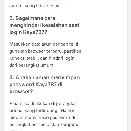
autofill yang tidak sesuai.
2. Bagaimana cara
menghindari kesalahan saat
login Kaya787?
Masukkan data akun dengan teliti,
gunakan browser terbaru, pastikan
koneksi stabil, dan hindari login
dari perangkat umum.
3. Apakah aman menyimpan
password Kaya787 di
browser?
Aman jika dilakukan di perangkat
pribadi yang terlindungi. Namun,
hindari menyimpan password di
perangkat bersama atau komputer