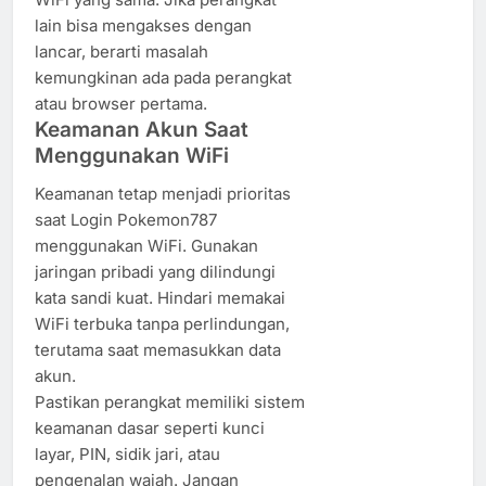
lain bisa mengakses dengan
lancar, berarti masalah
kemungkinan ada pada perangkat
atau browser pertama.
Keamanan Akun Saat
Menggunakan WiFi
Keamanan tetap menjadi prioritas
saat Login Pokemon787
menggunakan WiFi. Gunakan
jaringan pribadi yang dilindungi
kata sandi kuat. Hindari memakai
WiFi terbuka tanpa perlindungan,
terutama saat memasukkan data
akun.
Pastikan perangkat memiliki sistem
keamanan dasar seperti kunci
layar, PIN, sidik jari, atau
pengenalan wajah. Jangan