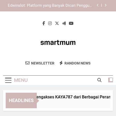
Skip
EDWINSLOT Login Alternatif sebagai Solusi Saat
to
Halaman Utama Sulit Dibuka
content
Login Edwinslot Alternatif sebagai Solusi Akses
Cadangan yang Aman dan Praktis
Panduan Aman Mengakses KAYA787 dari
Berbagai Perangkat
Edwinslot: Platform yang Banyak Dicari Pengguna
Online dan Alasan Popularitasnya Meningkat
EDWINSLOT Login Alternatif sebagai Solusi Saat
Halaman Utama Sulit Dibuka
Smart Mum
Temukan Tips Parenting, Gaya Hidup, Dan
Login Edwinslot Alternatif sebagai Solusi Akses
NEWSLETTER
RANDOM NEWS
Cadangan yang Aman dan Praktis
Inspirasi Untuk Para Ibu Di Smart Mum.
Sumber Yang Membantu Anda
MENU
Membesarkan Keluarga.
nduan Aman Mengakses KAYA787 dari Berbagai Perangkat
HEADLINES
Weeks Ago