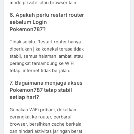
mode private, atau browser lain.
6. Apakah perlu restart router
sebelum Login
Pokemon787?
Tidak selalu. Restart router hanya
diperlukan jika koneksi terasa tidak
stabil, semua halaman lambat, atau
perangkat tersambung ke WiFi
tetapi internet tidak berjalan.
7. Bagaimana menjaga akses
Pokemon787 tetap stabil
setiap hari?
Gunakan WiFi pribadi, dekatkan
perangkat ke router, perbarui
browser, bersihkan cache berkala,
dan hindari aktivitas jaringan berat