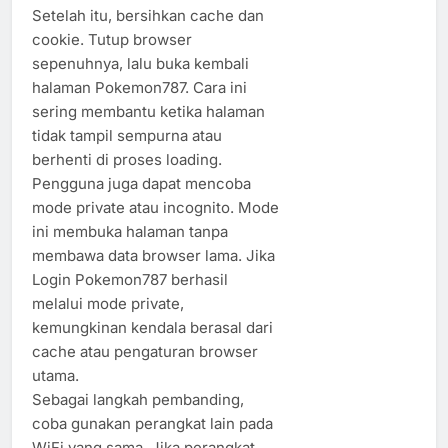
Setelah itu, bersihkan cache dan
cookie. Tutup browser
sepenuhnya, lalu buka kembali
halaman Pokemon787. Cara ini
sering membantu ketika halaman
tidak tampil sempurna atau
berhenti di proses loading.
Pengguna juga dapat mencoba
mode private atau incognito. Mode
ini membuka halaman tanpa
membawa data browser lama. Jika
Login Pokemon787 berhasil
melalui mode private,
kemungkinan kendala berasal dari
cache atau pengaturan browser
utama.
Sebagai langkah pembanding,
coba gunakan perangkat lain pada
WiFi yang sama. Jika perangkat