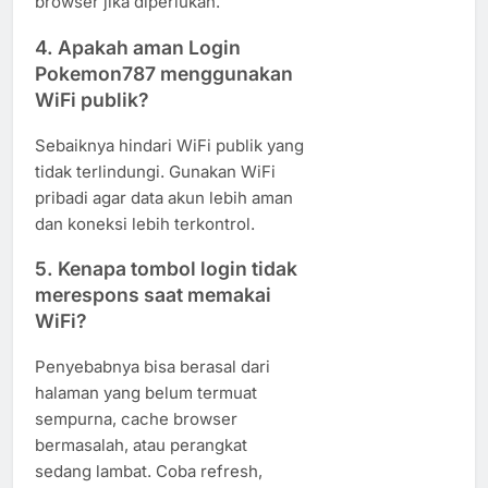
browser jika diperlukan.
4. Apakah aman Login
Pokemon787 menggunakan
WiFi publik?
Sebaiknya hindari WiFi publik yang
tidak terlindungi. Gunakan WiFi
pribadi agar data akun lebih aman
dan koneksi lebih terkontrol.
5. Kenapa tombol login tidak
merespons saat memakai
WiFi?
Penyebabnya bisa berasal dari
halaman yang belum termuat
sempurna, cache browser
bermasalah, atau perangkat
sedang lambat. Coba refresh,