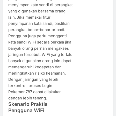
menyimpan kata sandi di perangkat
yang digunakan bersama orang
lain. Jika memakai fitur
penyimpanan kata sandi, pastikan
perangkat benar-benar pribadi.
Pengguna juga perlu mengganti
kata sandi WiFi secara berkala jika
banyak orang pernah mengakses
jaringan tersebut. WiFi yang terlalu
banyak digunakan orang lain dapat
memengaruhi kecepatan dan
meningkatkan risiko keamanan.
Dengan jaringan yang lebih
terkontrol, proses Login
Pokemon787 dapat dilakukan
dengan lebih tenang.
Skenario Praktis
Pengguna WiFi