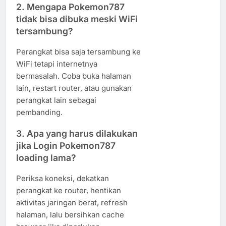
2. Mengapa Pokemon787
tidak bisa dibuka meski WiFi
tersambung?
Perangkat bisa saja tersambung ke
WiFi tetapi internetnya
bermasalah. Coba buka halaman
lain, restart router, atau gunakan
perangkat lain sebagai
pembanding.
3. Apa yang harus dilakukan
jika Login Pokemon787
loading lama?
Periksa koneksi, dekatkan
perangkat ke router, hentikan
aktivitas jaringan berat, refresh
halaman, lalu bersihkan cache