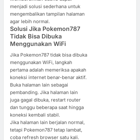
menjadi solusi sederhana untuk
mengembalikan tampilan halaman
agar lebih normal.
Solusi Jika Pokemon787
Tidak Bisa Dibuka
Menggunakan WiFi
Jika Pokemon787 tidak bisa dibuka
menggunakan WiFi, langkah
pertama adalah memeriksa apakah
koneksi internet benar-benar aktif.
Buka halaman lain sebagai
pembanding. Jika halaman lain
juga gagal dibuka, restart router
dan tunggu beberapa saat hingga
koneksi kembali stabil.
Jika halaman lain berjalan normal,
tetapi Pokemon787 tetap lambat,
coba refresh browser satu kali.