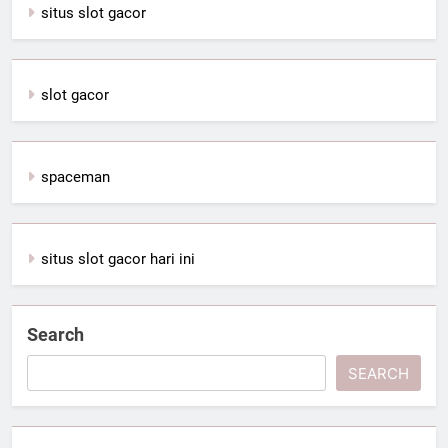
situs slot gacor
slot gacor
spaceman
situs slot gacor hari ini
Search
SEARCH