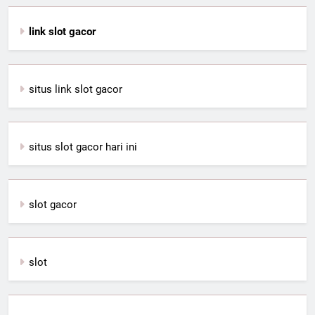
link slot gacor
situs link slot gacor
situs slot gacor hari ini
slot gacor
slot