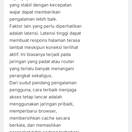
yang stabil dengan kecepatan
wajar dapat memberikan
pengalaman lebih baik.
Faktor lain yang perlu diperhatikan
adalah latensi. Latensi tinggi dapat
membuat respons halaman terasa
lambat meskipun koneksi terlihat
aktif. Ini biasanya terjadi pada
jaringan yang padat atau router
yang terlalu banyak menangani
perangkat sekaligus.
Dari sudut pandang pengalaman
pengguna, cara terbaik menjaga
akses tetap lancar adalah
menggunakan jaringan pribadi,
memperbarui browser,
membersihkan cache secara
berkala, dan memastikan