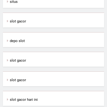
situs
slot gacor
depo slot
slot gacor
slot gacor
slot gacor hari ini