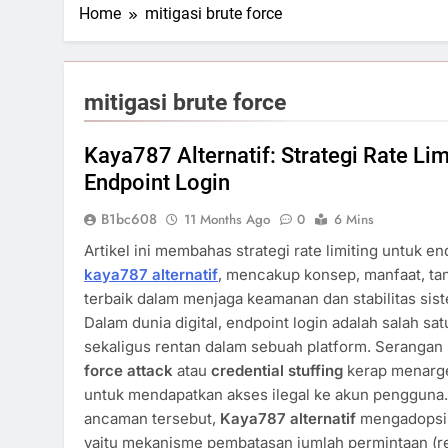
Home
mitigasi brute force
mitigasi brute force
Kaya787 Alternatif: Strategi Rate Lim
Endpoint Login
B1bc608
11 Months Ago
0
6 Mins
Artikel ini membahas strategi rate limiting untuk en
kaya787 alternatif
, mencakup konsep, manfaat, tan
terbaik dalam menjaga keamanan dan stabilitas sis
Dalam dunia digital, endpoint login adalah salah satu 
sekaligus rentan dalam sebuah platform. Serangan 
force attack
atau
credential stuffing
kerap menarge
untuk mendapatkan akses ilegal ke akun pengguna
ancaman tersebut,
Kaya787 alternatif
mengadopsi 
yaitu mekanisme pembatasan jumlah permintaan (r