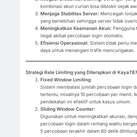
kombinasi akun curian bisa diblokir sejak awa
Menjaga Stabilitas Server:
Mencegah lonjaka
yang berlebihan sehingga server tidak overl
Meningkatkan Keamanan Akun:
Pengguna te
ilegal akibat percobaan login otomatis.
Efisiensi Operasional:
Sistem tidak perlu m
daya untuk menangani trafik mencurigakan.
Strategi Rate Limiting yang Diterapkan di Kaya787
Fixed Window Limiting:
Sistem membatasi jumlah percobaan login d
tertentu, misalnya 10 percobaan per menit. 
pendekatan ini efektif untuk kasus umum.
Sliding Window Counter:
Digunakan untuk meningkatkan akurasi, de
percobaan login dalam rentang waktu bergera
5 percobaan terakhir dalam 60 detik dihitun