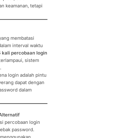
an keamanan, tetapi
s yang membatasi
dalam interval waktu
5 kali percobaan login
terlampaui, sistem
.
ena login adalah pintu
yerang dapat dengan
assword dalam
lternatif
i percobaan login
ebak password.
 menggunakan