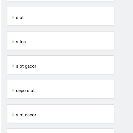
slot
situs
slot gacor
depo slot
slot gacor