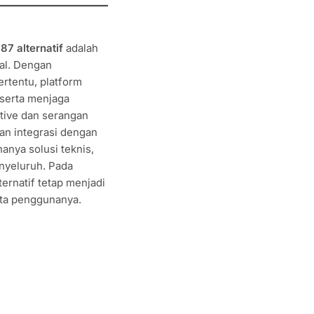
87 alternatif
adalah
al. Dengan
rtentu, platform
 serta menjaga
itive dan serangan
dan integrasi dengan
hanya solusi teknis,
enyeluruh. Pada
ernatif tetap menjadi
ata penggunanya.