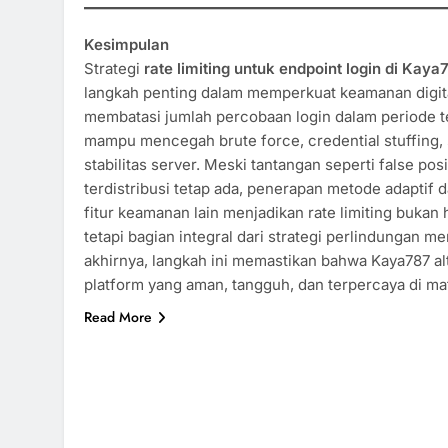
Kesimpulan
Strategi
rate limiting untuk endpoint login di Kaya7
langkah penting dalam memperkuat keamanan digit
membatasi jumlah percobaan login dalam periode te
mampu mencegah brute force, credential stuffing,
stabilitas server. Meski tantangan seperti false pos
terdistribusi tetap ada, penerapan metode adaptif 
fitur keamanan lain menjadikan rate limiting bukan 
tetapi bagian integral dari strategi perlindungan m
akhirnya, langkah ini memastikan bahwa Kaya787 alt
platform yang aman, tangguh, dan terpercaya di m
Read More