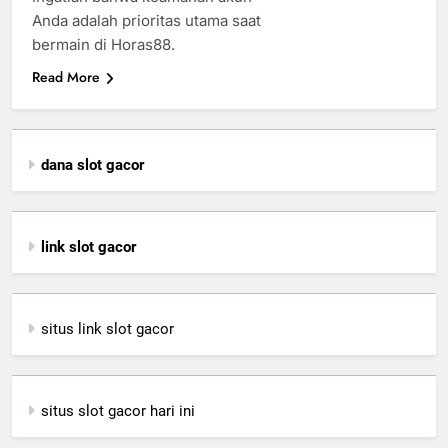
Anda adalah prioritas utama saat
bermain di Horas88.
Read More
dana slot gacor
link slot gacor
situs link slot gacor
situs slot gacor hari ini