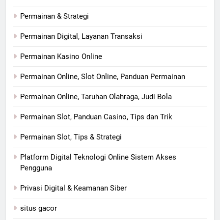
Permainan & Strategi
Permainan Digital, Layanan Transaksi
Permainan Kasino Online
Permainan Online, Slot Online, Panduan Permainan
Permainan Online, Taruhan Olahraga, Judi Bola
Permainan Slot, Panduan Casino, Tips dan Trik
Permainan Slot, Tips & Strategi
Platform Digital Teknologi Online Sistem Akses
Pengguna
Privasi Digital & Keamanan Siber
situs gacor