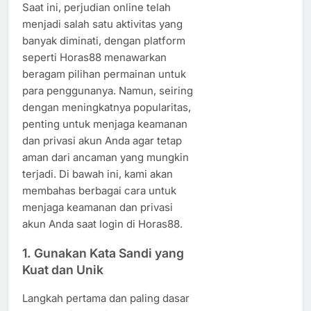
Saat ini, perjudian online telah
menjadi salah satu aktivitas yang
banyak diminati, dengan platform
seperti Horas88 menawarkan
beragam pilihan permainan untuk
para penggunanya. Namun, seiring
dengan meningkatnya popularitas,
penting untuk menjaga keamanan
dan privasi akun Anda agar tetap
aman dari ancaman yang mungkin
terjadi. Di bawah ini, kami akan
membahas berbagai cara untuk
menjaga keamanan dan privasi
akun Anda saat login di Horas88.
1. Gunakan Kata Sandi yang
Kuat dan Unik
Langkah pertama dan paling dasar