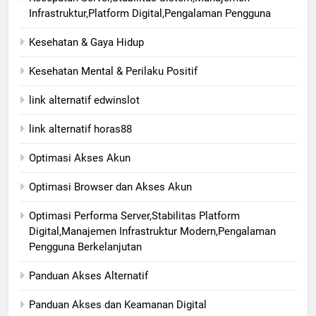
Infrastruktur,Platform Digital,Pengalaman Pengguna
Kesehatan & Gaya Hidup
Kesehatan Mental & Perilaku Positif
link alternatif edwinslot
link alternatif horas88
Optimasi Akses Akun
Optimasi Browser dan Akses Akun
Optimasi Performa Server,Stabilitas Platform
Digital,Manajemen Infrastruktur Modern,Pengalaman
Pengguna Berkelanjutan
Panduan Akses Alternatif
Panduan Akses dan Keamanan Digital