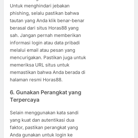
Untuk menghindari jebakan
phishing, selalu pastikan bahwa
tautan yang Anda klik benar-benar
berasal dari situs Horas88 yang
sah. Jangan pernah memberikan
informasi login atau data pribadi
melalui email atau pesan yang
mencurigakan. Pastikan juga untuk
memeriksa URL situs untuk
memastikan bahwa Anda berada di
halaman resmi Horas88.
6. Gunakan Perangkat yang
Terpercaya
Selain menggunakan kata sandi
yang kuat dan autentikasi dua
faktor, pastikan perangkat yang
Anda gunakan untuk login ke