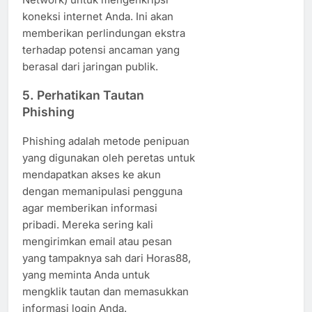
koneksi internet Anda. Ini akan
memberikan perlindungan ekstra
terhadap potensi ancaman yang
berasal dari jaringan publik.
5. Perhatikan Tautan
Phishing
Phishing adalah metode penipuan
yang digunakan oleh peretas untuk
mendapatkan akses ke akun
dengan memanipulasi pengguna
agar memberikan informasi
pribadi. Mereka sering kali
mengirimkan email atau pesan
yang tampaknya sah dari Horas88,
yang meminta Anda untuk
mengklik tautan dan memasukkan
informasi login Anda.