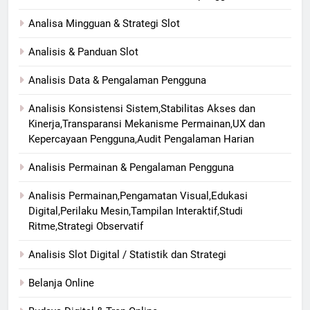
Analisa Mingguan & Strategi Slot
Analisis & Panduan Slot
Analisis Data & Pengalaman Pengguna
Analisis Konsistensi Sistem,Stabilitas Akses dan
Kinerja,Transparansi Mekanisme Permainan,UX dan
Kepercayaan Pengguna,Audit Pengalaman Harian
Analisis Permainan & Pengalaman Pengguna
Analisis Permainan,Pengamatan Visual,Edukasi
Digital,Perilaku Mesin,Tampilan Interaktif,Studi
Ritme,Strategi Observatif
Analisis Slot Digital / Statistik dan Strategi
Belanja Online