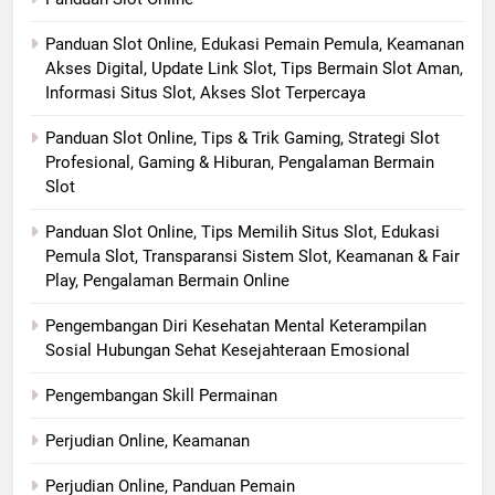
Panduan Slot Online, Edukasi Pemain Pemula, Keamanan
Akses Digital, Update Link Slot, Tips Bermain Slot Aman,
Informasi Situs Slot, Akses Slot Terpercaya
Panduan Slot Online, Tips & Trik Gaming, Strategi Slot
Profesional, Gaming & Hiburan, Pengalaman Bermain
Slot
Panduan Slot Online, Tips Memilih Situs Slot, Edukasi
Pemula Slot, Transparansi Sistem Slot, Keamanan & Fair
Play, Pengalaman Bermain Online
Pengembangan Diri Kesehatan Mental Keterampilan
Sosial Hubungan Sehat Kesejahteraan Emosional
Pengembangan Skill Permainan
Perjudian Online, Keamanan
Perjudian Online, Panduan Pemain