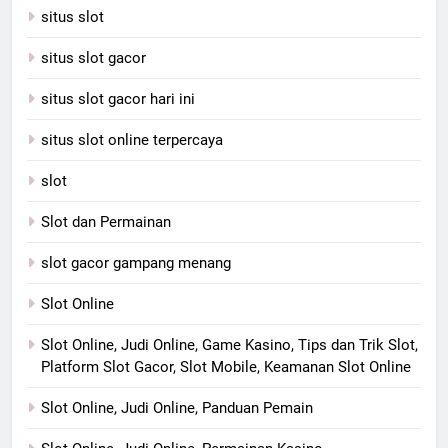
situs slot
situs slot gacor
situs slot gacor hari ini
situs slot online terpercaya
slot
Slot dan Permainan
slot gacor gampang menang
Slot Online
Slot Online, Judi Online, Game Kasino, Tips dan Trik Slot,
Platform Slot Gacor, Slot Mobile, Keamanan Slot Online
Slot Online, Judi Online, Panduan Pemain