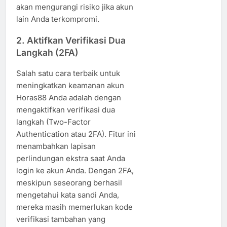
akan mengurangi risiko jika akun
lain Anda terkompromi.
2. Aktifkan Verifikasi Dua
Langkah (2FA)
Salah satu cara terbaik untuk
meningkatkan keamanan akun
Horas88 Anda adalah dengan
mengaktifkan verifikasi dua
langkah (Two-Factor
Authentication atau 2FA). Fitur ini
menambahkan lapisan
perlindungan ekstra saat Anda
login ke akun Anda. Dengan 2FA,
meskipun seseorang berhasil
mengetahui kata sandi Anda,
mereka masih memerlukan kode
verifikasi tambahan yang