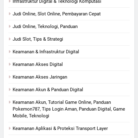
Infrastruktur Digital & Teknologi Komputasi
Judi Online, Slot Online, Pembayaran Cepat
Judi Online, Teknologi, Panduan
Judi Slot, Tips & Strategi
Keamanan & Infrastruktur Digital
Keamanan Akses Digital
Keamanan Akses Jaringan
Keamanan Akun & Panduan Digital
Keamanan Akun, Tutorial Game Online, Panduan
Pokemon787, Tips Login Aman, Panduan Digital, Game
Mobile, Teknologi
Keamanan Aplikasi & Proteksi Transport Layer