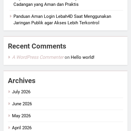
Cadangan yang Aman dan Praktis
Panduan Aman Login Lebah4D Saat Menggunakan
Jaringan Publik agar Akses Lebih Terkontrol
Recent Comments
A WordPress Commenter
on
Hello world!
Archives
July 2026
June 2026
May 2026
April 2026