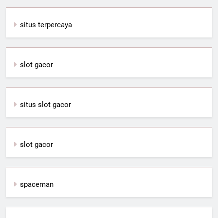
situs terpercaya
slot gacor
situs slot gacor
slot gacor
spaceman