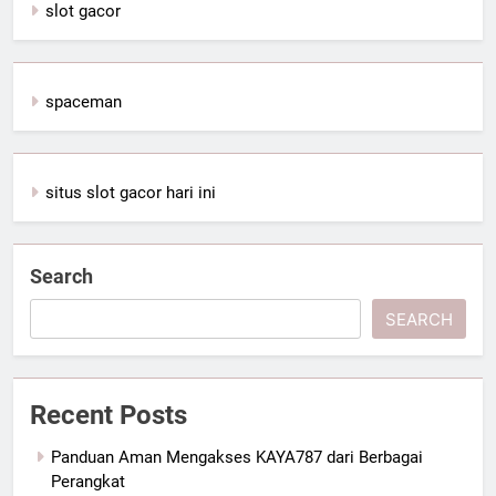
slot gacor
spaceman
situs slot gacor hari ini
Search
SEARCH
Recent Posts
Panduan Aman Mengakses KAYA787 dari Berbagai
Perangkat