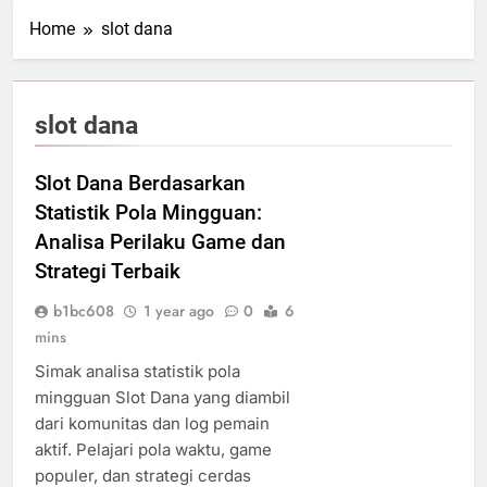
Home
slot dana
slot dana
Slot Dana Berdasarkan
Statistik Pola Mingguan:
Analisa Perilaku Game dan
Strategi Terbaik
b1bc608
1 year ago
0
6
mins
Simak analisa statistik pola
mingguan Slot Dana yang diambil
dari komunitas dan log pemain
aktif. Pelajari pola waktu, game
populer, dan strategi cerdas