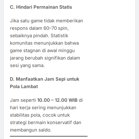
C. Hindari Permainan Statis
Jika satu game tidak memberikan
respons dalam 60–70 spin,
sebaiknya pindah. Statistik
komunitas menunjukkan bahwa
game stagnan di awal minggu
jarang berubah signifikan dalam
sesi yang sama.
D. Manfaatkan Jam Sepi untuk
Pola Lambat
Jam seperti
10.00 – 12.00 WIB
di
hari kerja sering menunjukkan
stabilitas pola, cocok untuk
strategi bermain konservatif dan
membangun saldo.