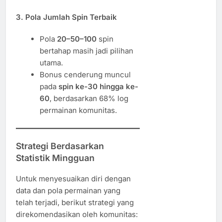
3. Pola Jumlah Spin Terbaik
Pola
20–50–100
spin
bertahap masih jadi pilihan
utama.
Bonus cenderung muncul
pada
spin ke-30 hingga ke-
60
, berdasarkan 68% log
permainan komunitas.
Strategi Berdasarkan
Statistik Mingguan
Untuk menyesuaikan diri dengan
data dan pola permainan yang
telah terjadi, berikut strategi yang
direkomendasikan oleh komunitas: