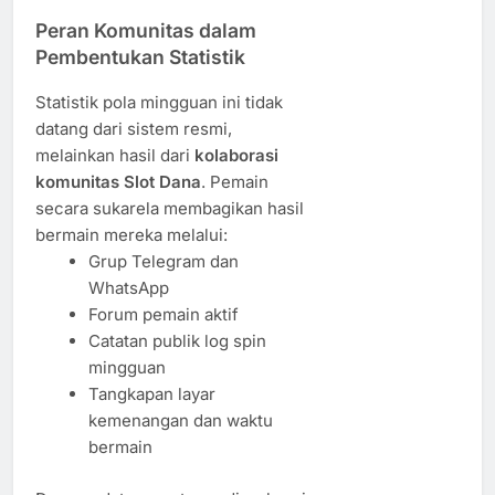
Peran Komunitas dalam
Pembentukan Statistik
Statistik pola mingguan ini tidak
datang dari sistem resmi,
melainkan hasil dari
kolaborasi
komunitas Slot Dana
. Pemain
secara sukarela membagikan hasil
bermain mereka melalui:
Grup Telegram dan
WhatsApp
Forum pemain aktif
Catatan publik log spin
mingguan
Tangkapan layar
kemenangan dan waktu
bermain