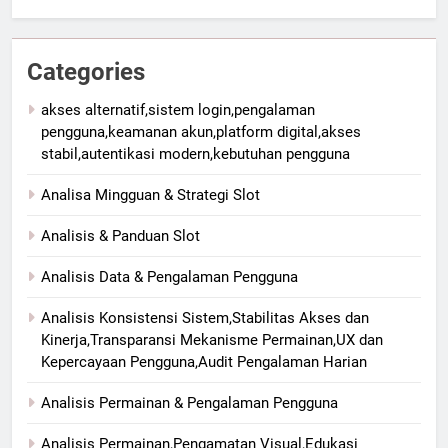
Categories
akses alternatif,sistem login,pengalaman
pengguna,keamanan akun,platform digital,akses
stabil,autentikasi modern,kebutuhan pengguna
Analisa Mingguan & Strategi Slot
Analisis & Panduan Slot
Analisis Data & Pengalaman Pengguna
Analisis Konsistensi Sistem,Stabilitas Akses dan
Kinerja,Transparansi Mekanisme Permainan,UX dan
Kepercayaan Pengguna,Audit Pengalaman Harian
Analisis Permainan & Pengalaman Pengguna
Analisis Permainan,Pengamatan Visual,Edukasi