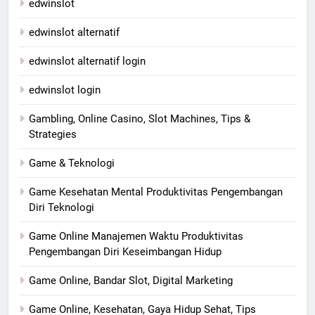
edwinslot
edwinslot alternatif
edwinslot alternatif login
edwinslot login
Gambling, Online Casino, Slot Machines, Tips &
Strategies
Game & Teknologi
Game Kesehatan Mental Produktivitas Pengembangan
Diri Teknologi
Game Online Manajemen Waktu Produktivitas
Pengembangan Diri Keseimbangan Hidup
Game Online, Bandar Slot, Digital Marketing
Game Online, Kesehatan, Gaya Hidup Sehat, Tips