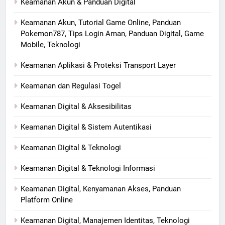
Keamanan Akun & Panduan Digital
Keamanan Akun, Tutorial Game Online, Panduan
Pokemon787, Tips Login Aman, Panduan Digital, Game
Mobile, Teknologi
Keamanan Aplikasi & Proteksi Transport Layer
Keamanan dan Regulasi Togel
Keamanan Digital & Aksesibilitas
Keamanan Digital & Sistem Autentikasi
Keamanan Digital & Teknologi
Keamanan Digital & Teknologi Informasi
Keamanan Digital, Kenyamanan Akses, Panduan
Platform Online
Keamanan Digital, Manajemen Identitas, Teknologi