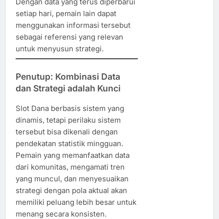
Dengan data yang terus diperbarui
setiap hari, pemain lain dapat
menggunakan informasi tersebut
sebagai referensi yang relevan
untuk menyusun strategi.
Penutup: Kombinasi Data
dan Strategi adalah Kunci
Slot Dana berbasis sistem yang
dinamis, tetapi perilaku sistem
tersebut bisa dikenali dengan
pendekatan statistik mingguan.
Pemain yang memanfaatkan data
dari komunitas, mengamati tren
yang muncul, dan menyesuaikan
strategi dengan pola aktual akan
memiliki peluang lebih besar untuk
menang secara konsisten.