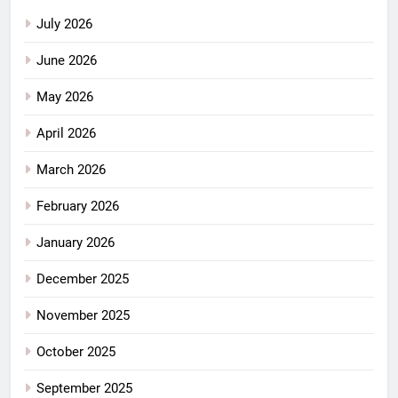
July 2026
June 2026
May 2026
April 2026
March 2026
February 2026
January 2026
December 2025
November 2025
October 2025
September 2025