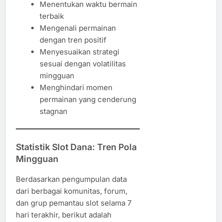
Menentukan waktu bermain
terbaik
Mengenali permainan
dengan tren positif
Menyesuaikan strategi
sesuai dengan volatilitas
mingguan
Menghindari momen
permainan yang cenderung
stagnan
Statistik Slot Dana: Tren Pola
Mingguan
Berdasarkan pengumpulan data
dari berbagai komunitas, forum,
dan grup pemantau slot selama 7
hari terakhir, berikut adalah