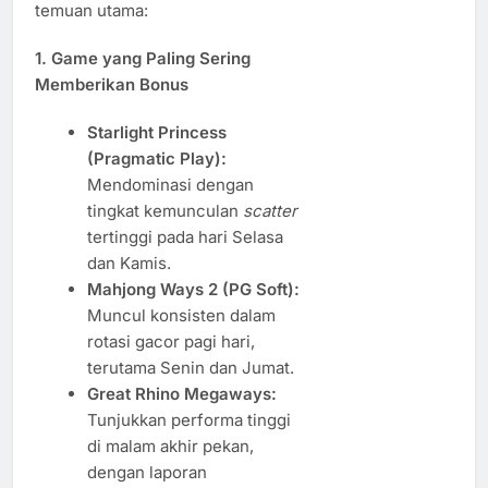
temuan utama:
1. Game yang Paling Sering
Memberikan Bonus
Starlight Princess
(Pragmatic Play):
Mendominasi dengan
tingkat kemunculan
scatter
tertinggi pada hari Selasa
dan Kamis.
Mahjong Ways 2 (PG Soft):
Muncul konsisten dalam
rotasi gacor pagi hari,
terutama Senin dan Jumat.
Great Rhino Megaways:
Tunjukkan performa tinggi
di malam akhir pekan,
dengan laporan