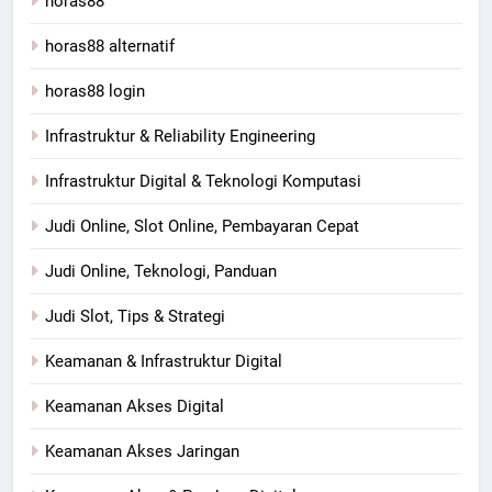
horas88
horas88 alternatif
horas88 login
Infrastruktur & Reliability Engineering
Infrastruktur Digital & Teknologi Komputasi
Judi Online, Slot Online, Pembayaran Cepat
Judi Online, Teknologi, Panduan
Judi Slot, Tips & Strategi
Keamanan & Infrastruktur Digital
Keamanan Akses Digital
Keamanan Akses Jaringan