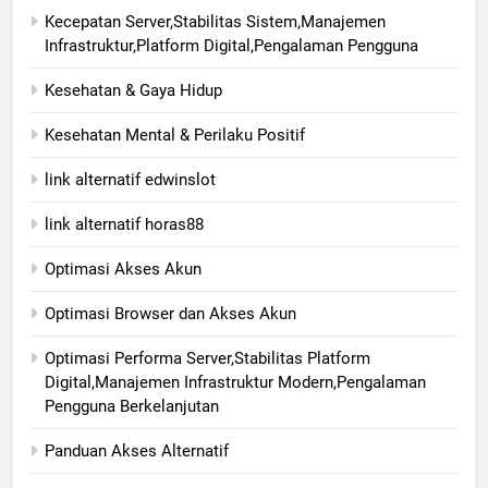
Kecepatan Server,Stabilitas Sistem,Manajemen
Infrastruktur,Platform Digital,Pengalaman Pengguna
Kesehatan & Gaya Hidup
Kesehatan Mental & Perilaku Positif
link alternatif edwinslot
link alternatif horas88
Optimasi Akses Akun
Optimasi Browser dan Akses Akun
Optimasi Performa Server,Stabilitas Platform
Digital,Manajemen Infrastruktur Modern,Pengalaman
Pengguna Berkelanjutan
Panduan Akses Alternatif