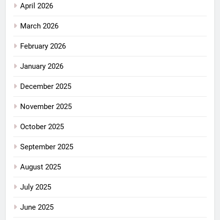
April 2026
March 2026
February 2026
January 2026
December 2025
November 2025
October 2025
September 2025
August 2025
July 2025
June 2025