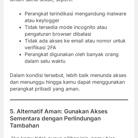
Perangkat terindikasi mengandung malware
atau keylogger
Tidak tersedia mode incognito atau
pengaturan browser dibatasi
Tidak ada akses ke email atau nomor untuk
verifikasi 2FA
Perangkat digunakan oleh banyak orang
dalam satu waktu
Dalam kondisi tersebut, lebih baik menunda akses
dan menunggu hingga kamu dapat menggunakan
perangkat pribadi yang aman.
5. Alternatif Aman: Gunakan Akses
Sementara dengan Perlindungan
Tambahan