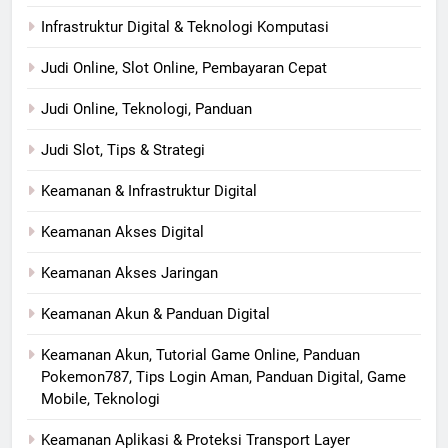
Infrastruktur Digital & Teknologi Komputasi
Judi Online, Slot Online, Pembayaran Cepat
Judi Online, Teknologi, Panduan
Judi Slot, Tips & Strategi
Keamanan & Infrastruktur Digital
Keamanan Akses Digital
Keamanan Akses Jaringan
Keamanan Akun & Panduan Digital
Keamanan Akun, Tutorial Game Online, Panduan
Pokemon787, Tips Login Aman, Panduan Digital, Game
Mobile, Teknologi
Keamanan Aplikasi & Proteksi Transport Layer