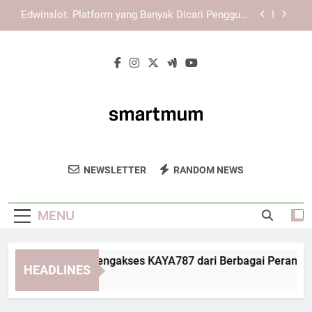
Skip
EDWINSLOT Login Alternatif sebagai Solusi Saat
to
Halaman Utama Sulit Dibuka
content
Login Edwinslot Alternatif sebagai Solusi Akses
Cadangan yang Aman dan Praktis
Panduan Aman Mengakses KAYA787 dari
Berbagai Perangkat
Edwinslot: Platform yang Banyak Dicari Pengguna
Online dan Alasan Popularitasnya Meningkat
EDWINSLOT Login Alternatif sebagai Solusi Saat
Halaman Utama Sulit Dibuka
Smart Mum
Temukan Tips Parenting, Gaya Hidup, Dan
Login Edwinslot Alternatif sebagai Solusi Akses
NEWSLETTER
RANDOM NEWS
Cadangan yang Aman dan Praktis
Inspirasi Untuk Para Ibu Di Smart Mum.
Sumber Yang Membantu Anda
MENU
Membesarkan Keluarga.
nduan Aman Mengakses KAYA787 dari Berbagai Perangkat
HEADLINES
Weeks Ago