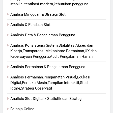
stabil,autentikasi modern,kebutuhan pengguna
Analisa Mingguan & Strategi Slot
Analisis & Panduan Slot
Analisis Data & Pengalaman Pengguna
Analisis Konsistensi Sistem,Stabilitas Akses dan
Kinerja,Transparansi Mekanisme Permainan,UX dan
Kepercayaan Pengguna,Audit Pengalaman Harian
Analisis Permainan & Pengalaman Pengguna
Analisis Permainan,Pengamatan Visual,Edukasi
Digital,Perilaku Mesin,Tampilan Interaktif,Studi
Ritme,Strategi Observatif
Analisis Slot Digital / Statistik dan Strategi
Belanja Online