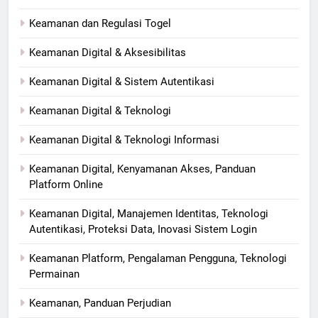
Keamanan dan Regulasi Togel
Keamanan Digital & Aksesibilitas
Keamanan Digital & Sistem Autentikasi
Keamanan Digital & Teknologi
Keamanan Digital & Teknologi Informasi
Keamanan Digital, Kenyamanan Akses, Panduan
Platform Online
Keamanan Digital, Manajemen Identitas, Teknologi
Autentikasi, Proteksi Data, Inovasi Sistem Login
Keamanan Platform, Pengalaman Pengguna, Teknologi
Permainan
Keamanan, Panduan Perjudian