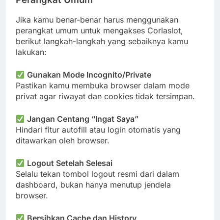
Jika kamu benar-benar harus menggunakan
perangkat umum untuk mengakses Corlaslot,
berikut langkah-langkah yang sebaiknya kamu
lakukan:
Gunakan Mode Incognito/Private
Pastikan kamu membuka browser dalam mode
privat agar riwayat dan cookies tidak tersimpan.
Jangan Centang “Ingat Saya”
Hindari fitur autofill atau login otomatis yang
ditawarkan oleh browser.
Logout Setelah Selesai
Selalu tekan tombol logout resmi dari dalam
dashboard, bukan hanya menutup jendela
browser.
Bersihkan Cache dan History