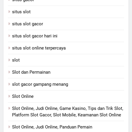
situs slot
situs slot gacor
situs slot gacor hari ini
situs slot online terpercaya
slot
Slot dan Permainan
slot gacor gampang menang
Slot Online
Slot Online, Judi Online, Game Kasino, Tips dan Trik Slot,
Platform Slot Gacor, Slot Mobile, Keamanan Slot Online
Slot Online, Judi Online, Panduan Pemain