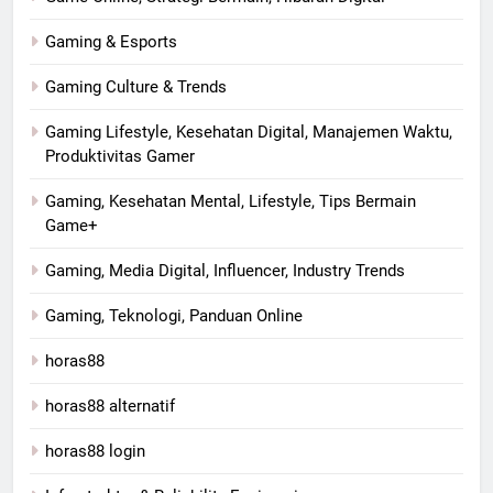
Gaming & Esports
Gaming Culture & Trends
Gaming Lifestyle, Kesehatan Digital, Manajemen Waktu,
Produktivitas Gamer
Gaming, Kesehatan Mental, Lifestyle, Tips Bermain
Game+
Gaming, Media Digital, Influencer, Industry Trends
Gaming, Teknologi, Panduan Online
horas88
horas88 alternatif
horas88 login