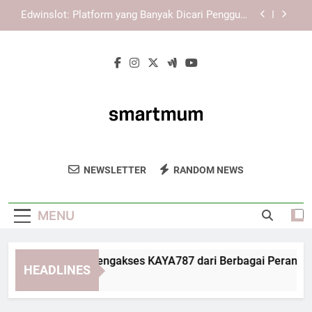
Skip
EDWINSLOT Login Alternatif sebagai Solusi Saat
to
Halaman Utama Sulit Dibuka
content
Login Edwinslot Alternatif sebagai Solusi Akses
Cadangan yang Aman dan Praktis
Panduan Aman Mengakses KAYA787 dari
Berbagai Perangkat
Edwinslot: Platform yang Banyak Dicari Pengguna
Online dan Alasan Popularitasnya Meningkat
EDWINSLOT Login Alternatif sebagai Solusi Saat
Halaman Utama Sulit Dibuka
Smart Mum
Temukan Tips Parenting, Gaya Hidup, Dan
Login Edwinslot Alternatif sebagai Solusi Akses
NEWSLETTER
RANDOM NEWS
Cadangan yang Aman dan Praktis
Inspirasi Untuk Para Ibu Di Smart Mum.
Sumber Yang Membantu Anda
MENU
Membesarkan Keluarga.
nduan Aman Mengakses KAYA787 dari Berbagai Perangkat
HEADLINES
Weeks Ago