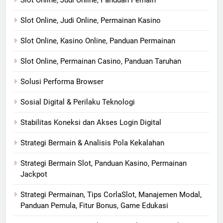
Slot Online, Judi Online, Panduan Pemain
Slot Online, Judi Online, Permainan Kasino
Slot Online, Kasino Online, Panduan Permainan
Slot Online, Permainan Casino, Panduan Taruhan
Solusi Performa Browser
Sosial Digital & Perilaku Teknologi
Stabilitas Koneksi dan Akses Login Digital
Strategi Bermain & Analisis Pola Kekalahan
Strategi Bermain Slot, Panduan Kasino, Permainan
Jackpot
Strategi Permainan, Tips CorlaSlot, Manajemen Modal,
Panduan Pemula, Fitur Bonus, Game Edukasi