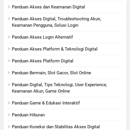
Panduan Akses dan Keamanan Digital
Panduan Akses Digital, Troubleshooting Akun,
Keamanan Pengguna, Solusi Login
Panduan Akses Login Alternatif
Panduan Akses Platform & Teknologi Digital
Panduan Akses Platform Digital
Panduan Bermain, Slot Gacor, Slot Online
Panduan Digital, Tips Teknologi, User Experience,
Keamanan Akun, Game Online
Panduan Game & Edukasi Interaktif
Panduan Hiburan
Panduan Koneksi dan Stabilitas Akses Digital