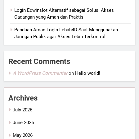
Login Edwinslot Alternatif sebagai Solusi Akses
Cadangan yang Aman dan Praktis
Panduan Aman Login Lebah4D Saat Menggunakan
Jaringan Publik agar Akses Lebih Terkontrol
Recent Comments
A WordPress Commenter
on
Hello world!
Archives
July 2026
June 2026
May 2026