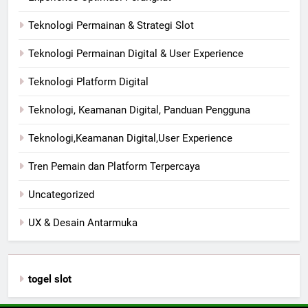
Teknologi Permainan & Strategi Slot
Teknologi Permainan Digital & User Experience
Teknologi Platform Digital
Teknologi, Keamanan Digital, Panduan Pengguna
Teknologi,Keamanan Digital,User Experience
Tren Pemain dan Platform Terpercaya
Uncategorized
UX & Desain Antarmuka
togel slot