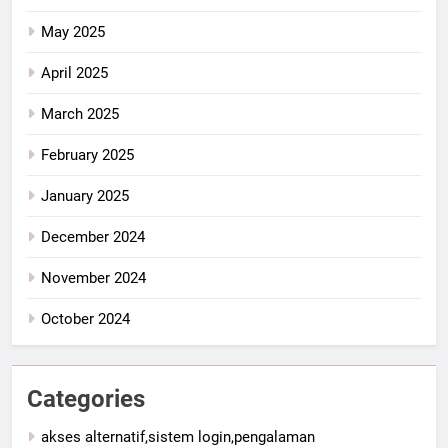
May 2025
April 2025
March 2025
February 2025
January 2025
December 2024
November 2024
October 2024
Categories
akses alternatif,sistem login,pengalaman