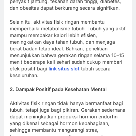
penyakit jantung, tekanan darah tinggi, diabetes,
dan obesitas dapat berkurang secara signifikan.
Selain itu, aktivitas fisik ringan membantu
memperbaiki metabolisme tubuh. Tubuh yang aktif
mampu membakar kalori lebih efisien,
meningkatkan daya tahan tubuh, dan menjaga
berat badan tetap ideal. Bahkan, penelitian
menunjukkan bahwa gerakan ringan selama 10–15
menit beberapa kali sehari sudah cukup memberi
efek positif bagi
link situs slot
tubuh secara
keseluruhan.
2. Dampak Positif pada Kesehatan Mental
Aktivitas fisik ringan tidak hanya bermanfaat bagi
tubuh, tetapi juga bagi pikiran. Gerakan sederhana
dapat meningkatkan produksi hormon endorfin
yang dikenal sebagai hormon kebahagiaan,
sehingga membantu mengurangi stres,