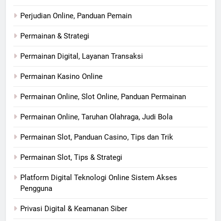
Perjudian Online, Panduan Pemain
Permainan & Strategi
Permainan Digital, Layanan Transaksi
Permainan Kasino Online
Permainan Online, Slot Online, Panduan Permainan
Permainan Online, Taruhan Olahraga, Judi Bola
Permainan Slot, Panduan Casino, Tips dan Trik
Permainan Slot, Tips & Strategi
Platform Digital Teknologi Online Sistem Akses
Pengguna
Privasi Digital & Keamanan Siber