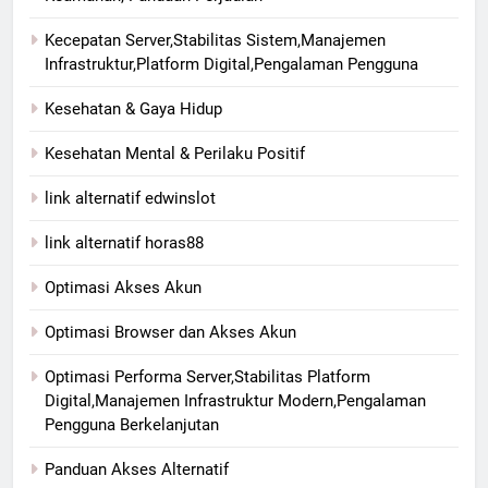
Kecepatan Server,Stabilitas Sistem,Manajemen
Infrastruktur,Platform Digital,Pengalaman Pengguna
Kesehatan & Gaya Hidup
Kesehatan Mental & Perilaku Positif
link alternatif edwinslot
link alternatif horas88
Optimasi Akses Akun
Optimasi Browser dan Akses Akun
Optimasi Performa Server,Stabilitas Platform
Digital,Manajemen Infrastruktur Modern,Pengalaman
Pengguna Berkelanjutan
Panduan Akses Alternatif