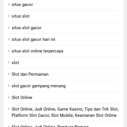
situs gacor
situs slot
situs slot gacor
situs slot gacor hari ini
situs slot online terpercaya
slot
Slot dan Permainan
slot gacor gampang menang
Slot Online
Slot Online, Judi Online, Game Kasino, Tips dan Trik Slot,
Platform Slot Gacor, Slot Mobile, Keamanan Slot Online