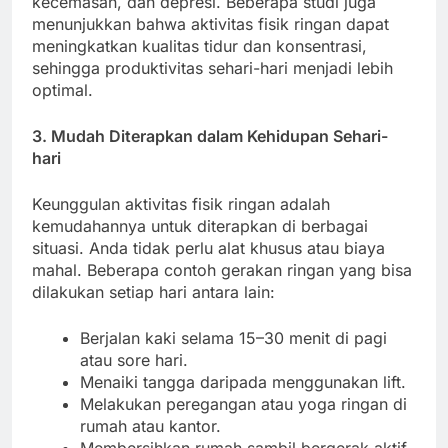
kecemasan, dan depresi. Beberapa studi juga
menunjukkan bahwa aktivitas fisik ringan dapat
meningkatkan kualitas tidur dan konsentrasi,
sehingga produktivitas sehari-hari menjadi lebih
optimal.
3. Mudah Diterapkan dalam Kehidupan Sehari-
hari
Keunggulan aktivitas fisik ringan adalah
kemudahannya untuk diterapkan di berbagai
situasi. Anda tidak perlu alat khusus atau biaya
mahal. Beberapa contoh gerakan ringan yang bisa
dilakukan setiap hari antara lain:
Berjalan kaki selama 15–30 menit di pagi
atau sore hari.
Menaiki tangga daripada menggunakan lift.
Melakukan peregangan atau yoga ringan di
rumah atau kantor.