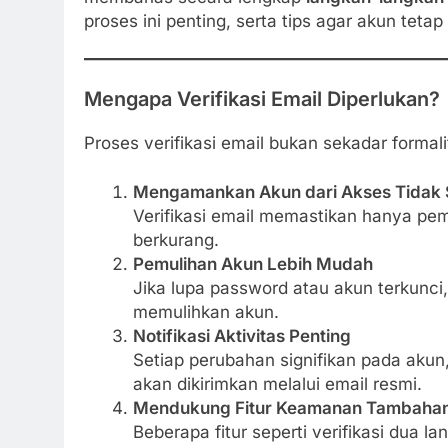
proses ini penting, serta tips agar akun teta
Mengapa Verifikasi Email Diperlukan?
Proses verifikasi email bukan sekadar formalit
Mengamankan Akun dari Akses Tidak 
Verifikasi email memastikan hanya pemi
berkurang.
Pemulihan Akun Lebih Mudah
Jika lupa password atau akun terkunci, 
memulihkan akun.
Notifikasi Aktivitas Penting
Setiap perubahan signifikan pada akun, 
akan dikirimkan melalui email resmi.
Mendukung Fitur Keamanan Tambaha
Beberapa fitur seperti verifikasi dua l