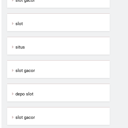
slot gacor
slot
situs
slot gacor
depo slot
slot gacor