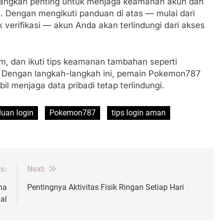
langkah penting untuk menjaga keamanan akun dan
 Dengan mengikuti panduan di atas — mulai dari
nk verifikasi — akun Anda akan terlindungi dari akses
pam, dan ikuti tips keamanan tambahan seperti
n. Dengan langkah-langkah ini, pemain Pokemon787
 menjaga data pribadi tetap terlindungi.
uan login
Pokemon787
tips login aman
s:
Next:
na
Pentingnya Aktivitas Fisik Ringan Setiap Hari
al