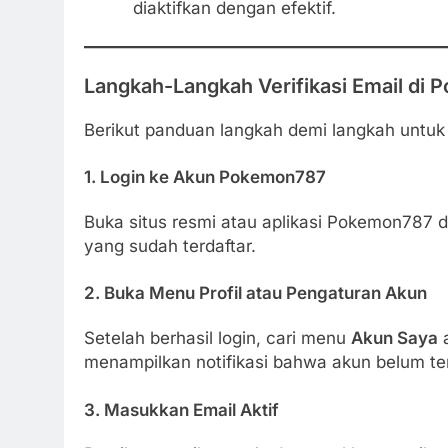
diaktifkan dengan efektif.
Langkah-Langkah Verifikasi Email di
Berikut panduan langkah demi langkah untuk 
1.
Login ke Akun Pokemon787
Buka situs resmi atau aplikasi Pokemon787
yang sudah terdaftar.
2.
Buka Menu Profil atau Pengaturan Akun
Setelah berhasil login, cari menu
Akun Saya
menampilkan notifikasi bahwa akun belum terv
3.
Masukkan Email Aktif