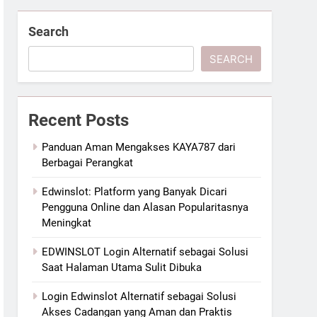
Search
SEARCH
Recent Posts
Panduan Aman Mengakses KAYA787 dari
Berbagai Perangkat
Edwinslot: Platform yang Banyak Dicari
Pengguna Online dan Alasan Popularitasnya
Meningkat
EDWINSLOT Login Alternatif sebagai Solusi
Saat Halaman Utama Sulit Dibuka
Login Edwinslot Alternatif sebagai Solusi
Akses Cadangan yang Aman dan Praktis