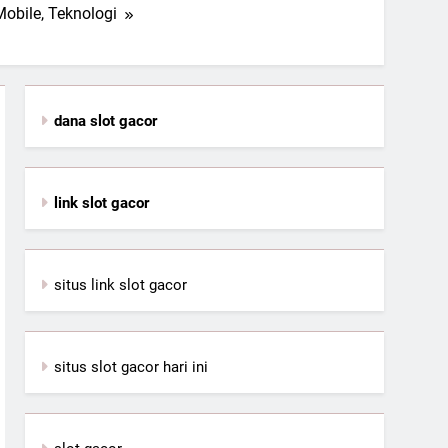
obile, Teknologi
dana slot gacor
link slot gacor
situs link slot gacor
situs slot gacor hari ini