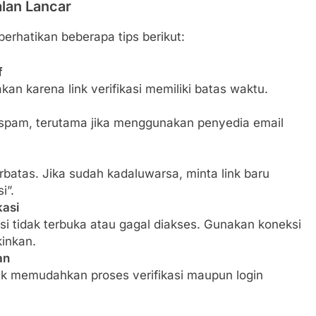
alan Lancar
 perhatikan beberapa tips berikut:
f
an karena link verifikasi memiliki batas waktu.
er spam, terutama jika menggunakan penyedia email
erbatas. Jika sudah kadaluwarsa, minta link baru
i”.
kasi
i tidak terbuka atau gagal diakses. Gunakan koneksi
kinkan.
an
uk memudahkan proses verifikasi maupun login