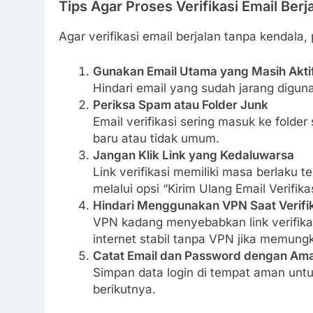
Tips Agar Proses Verifikasi Email Berj
Agar verifikasi email berjalan tanpa kendala,
Gunakan Email Utama yang Masih Akti
Hindari email yang sudah jarang digunak
Periksa Spam atau Folder Junk
Email verifikasi sering masuk ke fold
baru atau tidak umum.
Jangan Klik Link yang Kedaluwarsa
Link verifikasi memiliki masa berlaku t
melalui opsi “Kirim Ulang Email Verifikas
Hindari Menggunakan VPN Saat Verifi
VPN kadang menyebabkan link verifikas
internet stabil tanpa VPN jika memung
Catat Email dan Password dengan Am
Simpan data login di tempat aman unt
berikutnya.