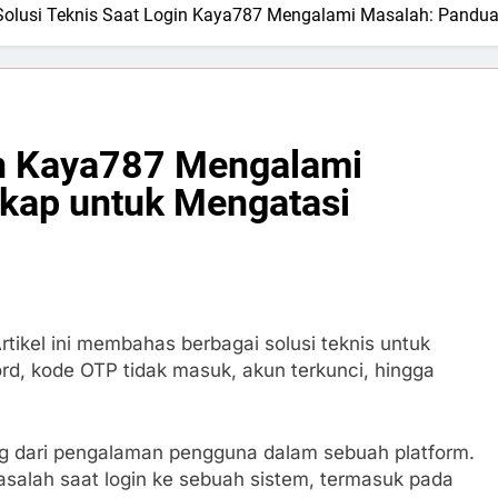
Solusi Teknis Saat Login Kaya787 Mengalami Masalah: Pandu
in Kaya787 Mengalami
kap untuk Mengatasi
tikel ini membahas berbagai solusi teknis untuk
rd, kode OTP tidak masuk, akun terkunci, hingga
ng dari pengalaman pengguna dalam sebuah platform.
salah saat login ke sebuah sistem, termasuk pada