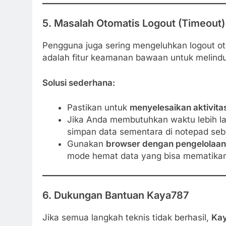
5. Masalah Otomatis Logout (Timeout)
Pengguna juga sering mengeluhkan logout oto
adalah fitur keamanan bawaan untuk melindu
Solusi sederhana:
Pastikan untuk
menyelesaikan aktivitas
Jika Anda membutuhkan waktu lebih l
simpan data sementara di notepad sebe
Gunakan
browser dengan pengelolaan 
mode hemat data yang bisa mematikan 
6. Dukungan Bantuan Kaya787
Jika semua langkah teknis tidak berhasil,
Kay