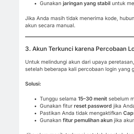
Gunakan
jaringan yang stabil
untuk me
Jika Anda masih tidak menerima kode, hubu
akun secara manual.
3. Akun Terkunci karena Percobaan Lo
Untuk melindungi akun dari upaya peretasa
setelah beberapa kali percobaan login yang g
Solusi:
Tunggu selama
15–30 menit
sebelum me
Gunakan fitur
reset password
jika And
Pastikan Anda tidak mengaktifkan
Cap
Gunakan
fitur pemulihan akun
jika aku