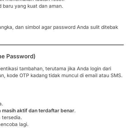
d baru yang kuat dan aman.
angka, dan simbol agar password Anda sulit ditebak
me Password)
tikasi tambahan, terutama jika Anda login dari
un, kode OTP kadang tidak muncul di email atau SMS.
a.
 masih aktif dan terdaftar benar
.
a tersedia.
encoba lagi.