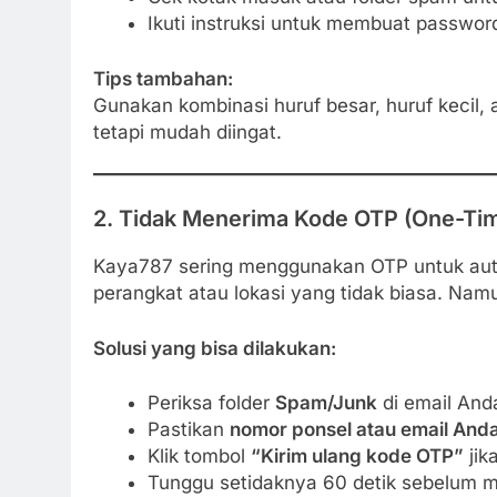
Ikuti instruksi untuk membuat passwor
Tips tambahan:
Gunakan kombinasi huruf besar, huruf kecil, 
tetapi mudah diingat.
2. Tidak Menerima Kode OTP (One-Ti
Kaya787 sering menggunakan OTP untuk auten
perangkat atau lokasi yang tidak biasa. Nam
Solusi yang bisa dilakukan:
Periksa folder
Spam/Junk
di email And
Pastikan
nomor ponsel atau email Anda
Klik tombol
“Kirim ulang kode OTP”
jik
Tunggu setidaknya 60 detik sebelum m