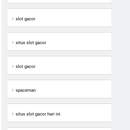
slot gacor
situs slot gacor
slot gacor
spaceman
situs slot gacor hari ini