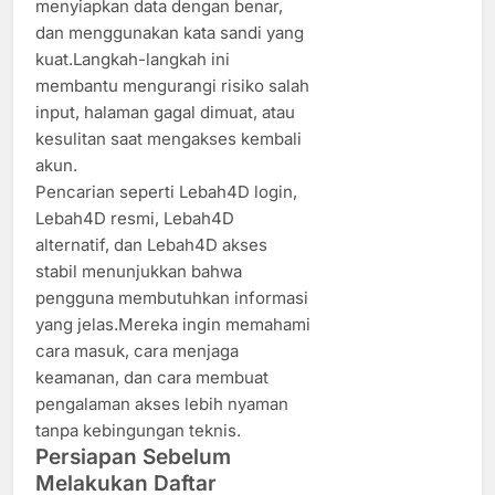
menyiapkan data dengan benar,
dan menggunakan kata sandi yang
kuat.Langkah-langkah ini
membantu mengurangi risiko salah
input, halaman gagal dimuat, atau
kesulitan saat mengakses kembali
akun.
Pencarian seperti Lebah4D login,
Lebah4D resmi, Lebah4D
alternatif, dan Lebah4D akses
stabil menunjukkan bahwa
pengguna membutuhkan informasi
yang jelas.Mereka ingin memahami
cara masuk, cara menjaga
keamanan, dan cara membuat
pengalaman akses lebih nyaman
tanpa kebingungan teknis.
Persiapan Sebelum
Melakukan Daftar