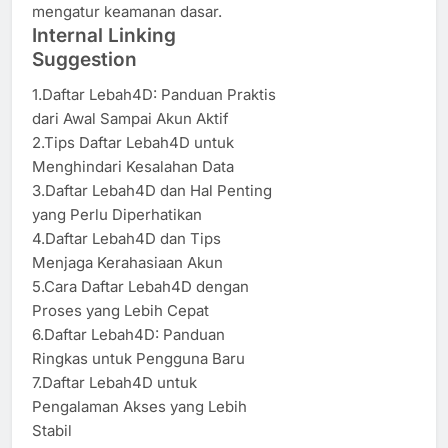
mengatur keamanan dasar.
Internal Linking
Suggestion
1.Daftar Lebah4D: Panduan Praktis
dari Awal Sampai Akun Aktif
2.Tips Daftar Lebah4D untuk
Menghindari Kesalahan Data
3.Daftar Lebah4D dan Hal Penting
yang Perlu Diperhatikan
4.Daftar Lebah4D dan Tips
Menjaga Kerahasiaan Akun
5.Cara Daftar Lebah4D dengan
Proses yang Lebih Cepat
6.Daftar Lebah4D: Panduan
Ringkas untuk Pengguna Baru
7.Daftar Lebah4D untuk
Pengalaman Akses yang Lebih
Stabil