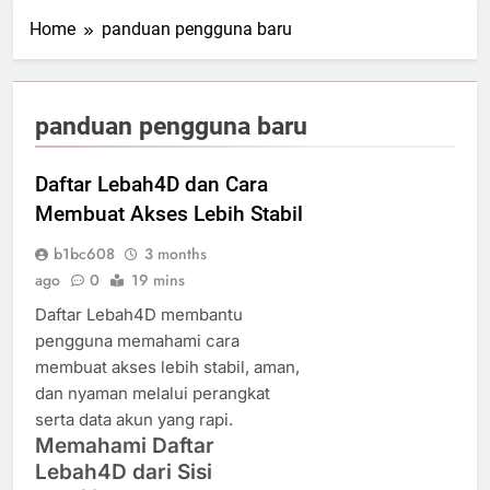
Home
panduan pengguna baru
panduan pengguna baru
Daftar Lebah4D dan Cara
Membuat Akses Lebih Stabil
b1bc608
3 months
ago
0
19 mins
Daftar Lebah4D membantu
pengguna memahami cara
membuat akses lebih stabil, aman,
dan nyaman melalui perangkat
serta data akun yang rapi.
Memahami Daftar
Lebah4D dari Sisi