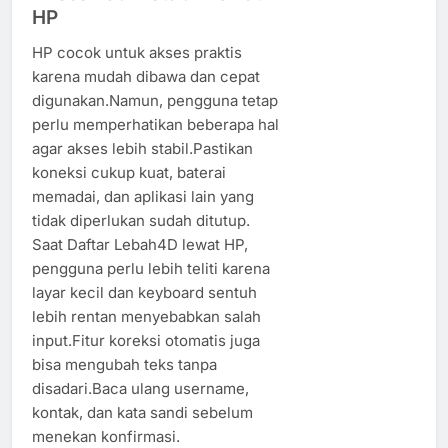
HP
HP cocok untuk akses praktis
karena mudah dibawa dan cepat
digunakan.Namun, pengguna tetap
perlu memperhatikan beberapa hal
agar akses lebih stabil.Pastikan
koneksi cukup kuat, baterai
memadai, dan aplikasi lain yang
tidak diperlukan sudah ditutup.
Saat Daftar Lebah4D lewat HP,
pengguna perlu lebih teliti karena
layar kecil dan keyboard sentuh
lebih rentan menyebabkan salah
input.Fitur koreksi otomatis juga
bisa mengubah teks tanpa
disadari.Baca ulang username,
kontak, dan kata sandi sebelum
menekan konfirmasi.