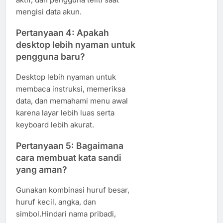
mengisi data akun.
Pertanyaan 4: Apakah
desktop lebih nyaman untuk
pengguna baru?
Desktop lebih nyaman untuk
membaca instruksi, memeriksa
data, dan memahami menu awal
karena layar lebih luas serta
keyboard lebih akurat.
Pertanyaan 5: Bagaimana
cara membuat kata sandi
yang aman?
Gunakan kombinasi huruf besar,
huruf kecil, angka, dan
simbol.Hindari nama pribadi,