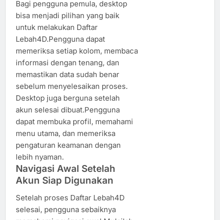
Bagi pengguna pemula, desktop
bisa menjadi pilihan yang baik
untuk melakukan Daftar
Lebah4D.Pengguna dapat
memeriksa setiap kolom, membaca
informasi dengan tenang, dan
memastikan data sudah benar
sebelum menyelesaikan proses.
Desktop juga berguna setelah
akun selesai dibuat.Pengguna
dapat membuka profil, memahami
menu utama, dan memeriksa
pengaturan keamanan dengan
lebih nyaman.
Navigasi Awal Setelah
Akun Siap Digunakan
Setelah proses Daftar Lebah4D
selesai, pengguna sebaiknya