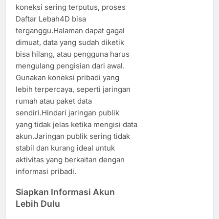
koneksi sering terputus, proses
Daftar Lebah4D bisa
terganggu.Halaman dapat gagal
dimuat, data yang sudah diketik
bisa hilang, atau pengguna harus
mengulang pengisian dari awal.
Gunakan koneksi pribadi yang
lebih terpercaya, seperti jaringan
rumah atau paket data
sendiri.Hindari jaringan publik
yang tidak jelas ketika mengisi data
akun.Jaringan publik sering tidak
stabil dan kurang ideal untuk
aktivitas yang berkaitan dengan
informasi pribadi.
Siapkan Informasi Akun
Lebih Dulu