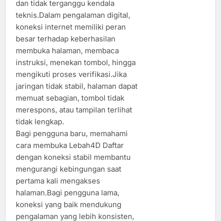
dan tidak terganggu kendala
teknis.Dalam pengalaman digital,
koneksi internet memiliki peran
besar terhadap keberhasilan
membuka halaman, membaca
instruksi, menekan tombol, hingga
mengikuti proses verifikasi.Jika
jaringan tidak stabil, halaman dapat
memuat sebagian, tombol tidak
merespons, atau tampilan terlihat
tidak lengkap.
Bagi pengguna baru, memahami
cara membuka Lebah4D Daftar
dengan koneksi stabil membantu
mengurangi kebingungan saat
pertama kali mengakses
halaman.Bagi pengguna lama,
koneksi yang baik mendukung
pengalaman yang lebih konsisten,