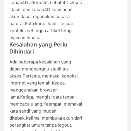
Lebah4D alternatif, Lebah4D akses
stabil, dan Lebah4D keamanan
akun dapat digunakan secara
natural.Kata kunci hadir sesuai
konteks sehingga artikel tetap
nyaman dibaca.
Kesalahan yang Perlu
Dihindari
Ada beberapa kesalahan yang
dapat mengganggu stabilitas
akses.Pertama, memakai koneksi
internet yang lemah.Kedua,
menggunakan browser
lama.Ketiga, mengisi data tanpa
membaca ulang.Keempat, memakai
kata sandi yang mudah
ditebak.Kelima, membuka akun dari
perangkat umum tanpa logout.