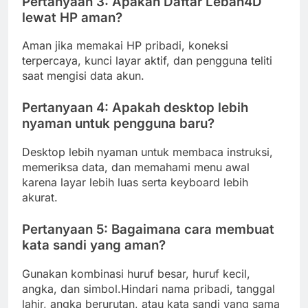
Pertanyaan 3: Apakah Daftar Lebah4D
lewat HP aman?
Aman jika memakai HP pribadi, koneksi
terpercaya, kunci layar aktif, dan pengguna teliti
saat mengisi data akun.
Pertanyaan 4: Apakah desktop lebih
nyaman untuk pengguna baru?
Desktop lebih nyaman untuk membaca instruksi,
memeriksa data, dan memahami menu awal
karena layar lebih luas serta keyboard lebih
akurat.
Pertanyaan 5: Bagaimana cara membuat
kata sandi yang aman?
Gunakan kombinasi huruf besar, huruf kecil,
angka, dan simbol.Hindari nama pribadi, tanggal
lahir, angka berurutan, atau kata sandi yang sama