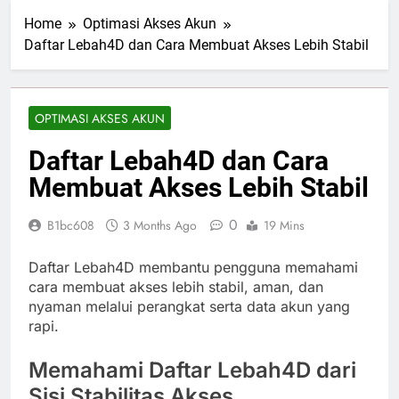
Home
Optimasi Akses Akun
Daftar Lebah4D dan Cara Membuat Akses Lebih Stabil
OPTIMASI AKSES AKUN
Daftar Lebah4D dan Cara
Membuat Akses Lebih Stabil
0
B1bc608
3 Months Ago
19 Mins
Daftar Lebah4D membantu pengguna memahami
cara membuat akses lebih stabil, aman, dan
nyaman melalui perangkat serta data akun yang
rapi.
Memahami Daftar Lebah4D dari
Sisi Stabilitas Akses