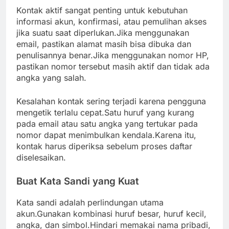
Kontak aktif sangat penting untuk kebutuhan
informasi akun, konfirmasi, atau pemulihan akses
jika suatu saat diperlukan.Jika menggunakan
email, pastikan alamat masih bisa dibuka dan
penulisannya benar.Jika menggunakan nomor HP,
pastikan nomor tersebut masih aktif dan tidak ada
angka yang salah.
Kesalahan kontak sering terjadi karena pengguna
mengetik terlalu cepat.Satu huruf yang kurang
pada email atau satu angka yang tertukar pada
nomor dapat menimbulkan kendala.Karena itu,
kontak harus diperiksa sebelum proses daftar
diselesaikan.
Buat Kata Sandi yang Kuat
Kata sandi adalah perlindungan utama
akun.Gunakan kombinasi huruf besar, huruf kecil,
angka, dan simbol.Hindari memakai nama pribadi,