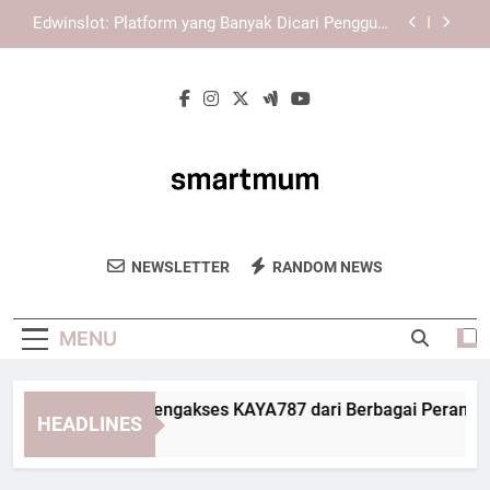
Skip
EDWINSLOT Login Alternatif sebagai Solusi Saat
to
Halaman Utama Sulit Dibuka
content
Login Edwinslot Alternatif sebagai Solusi Akses
Cadangan yang Aman dan Praktis
Panduan Aman Mengakses KAYA787 dari
Berbagai Perangkat
Edwinslot: Platform yang Banyak Dicari Pengguna
Online dan Alasan Popularitasnya Meningkat
EDWINSLOT Login Alternatif sebagai Solusi Saat
Halaman Utama Sulit Dibuka
Smart Mum
Temukan Tips Parenting, Gaya Hidup, Dan
Login Edwinslot Alternatif sebagai Solusi Akses
NEWSLETTER
RANDOM NEWS
Cadangan yang Aman dan Praktis
Inspirasi Untuk Para Ibu Di Smart Mum.
Sumber Yang Membantu Anda
MENU
Membesarkan Keluarga.
nduan Aman Mengakses KAYA787 dari Berbagai Perangkat
HEADLINES
onth Ago