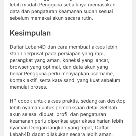
lebih mudah.Pengguna sebaiknya memastikan
data dan pengaturan keamanan sudah sesuai
sebelum memakai akun secara rutin.
Kesimpulan
Daftar Lebah4D dan cara membuat akses lebih
stabil berpusat pada persiapan yang rapi,
perangkat yang aman, koneksi yang lancar,
browser yang optimal, dan data akun yang
benar.Pengguna perlu menyiapkan username,
kontak aktif, serta kata sandi yang kuat sebelum
memulai proses.
HP cocok untuk akses praktis, sedangkan desktop
lebih nyaman untuk pemeriksaan detail.Setelah
akun selesai dibuat, profil dan pengaturan
keamanan perlu diperiksa agar akses harian lebih
nyaman.Dengan langkah yang tepat, Daftar
Lebah4D dapat dilakukan secara lebih aman,