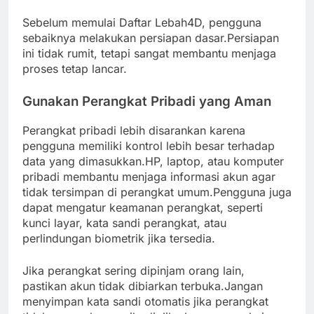
Sebelum memulai Daftar Lebah4D, pengguna
sebaiknya melakukan persiapan dasar.Persiapan
ini tidak rumit, tetapi sangat membantu menjaga
proses tetap lancar.
Gunakan Perangkat Pribadi yang Aman
Perangkat pribadi lebih disarankan karena
pengguna memiliki kontrol lebih besar terhadap
data yang dimasukkan.HP, laptop, atau komputer
pribadi membantu menjaga informasi akun agar
tidak tersimpan di perangkat umum.Pengguna juga
dapat mengatur keamanan perangkat, seperti
kunci layar, kata sandi perangkat, atau
perlindungan biometrik jika tersedia.
Jika perangkat sering dipinjam orang lain,
pastikan akun tidak dibiarkan terbuka.Jangan
menyimpan kata sandi otomatis jika perangkat