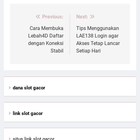
Previous:
Next:
Post
navigation
Cara Membuka
Tips Menggunakan
Lebah4D Daftar
LAE138 Login agar
dengan Koneksi
Akses Tetap Lancar
Stabil
Setiap Hari
dana slot gacor
link slot gacor
situs link slot gacor