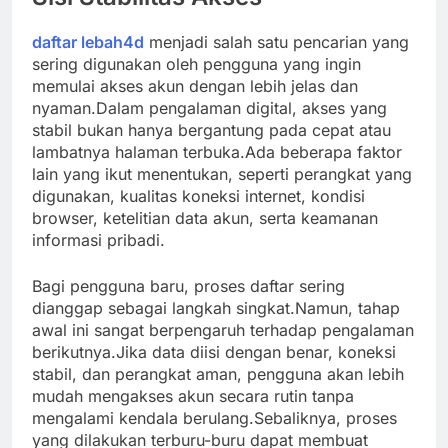
daftar lebah4d
menjadi salah satu pencarian yang
sering digunakan oleh pengguna yang ingin
memulai akses akun dengan lebih jelas dan
nyaman.Dalam pengalaman digital, akses yang
stabil bukan hanya bergantung pada cepat atau
lambatnya halaman terbuka.Ada beberapa faktor
lain yang ikut menentukan, seperti perangkat yang
digunakan, kualitas koneksi internet, kondisi
browser, ketelitian data akun, serta keamanan
informasi pribadi.
Bagi pengguna baru, proses daftar sering
dianggap sebagai langkah singkat.Namun, tahap
awal ini sangat berpengaruh terhadap pengalaman
berikutnya.Jika data diisi dengan benar, koneksi
stabil, dan perangkat aman, pengguna akan lebih
mudah mengakses akun secara rutin tanpa
mengalami kendala berulang.Sebaliknya, proses
yang dilakukan terburu-buru dapat membuat