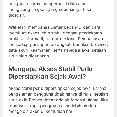
pengguna harus memperbaiki data atau
mengulang langkah yang sebenarnya bisa
dicegah.
Artikel ini membahas Daftar Lebah4D dan cara
membuat akses lebih stabil dengan pendekatan
praktis, informatif, dan profesional.Pembahasan
mencakup persiapan perangkat, koneksi, browser,
data akun, keamanan, serta navigasi awal setelah
akun siap digunakan.
Mengapa Akses Stabil Perlu
Dipersiapkan Sejak Awal?
Akses stabil perlu dipersiapkan sejak awal karena
pengalaman pengguna tidak hanya dimulai setelah
akun aktif.Proses daftar adalah fondasi utama.Jika
fondasi ini rapi, pengguna akan lebih mudah
mengelola akun di kemudian hari.