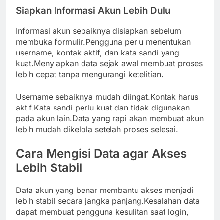
Siapkan Informasi Akun Lebih Dulu
Informasi akun sebaiknya disiapkan sebelum
membuka formulir.Pengguna perlu menentukan
username, kontak aktif, dan kata sandi yang
kuat.Menyiapkan data sejak awal membuat proses
lebih cepat tanpa mengurangi ketelitian.
Username sebaiknya mudah diingat.Kontak harus
aktif.Kata sandi perlu kuat dan tidak digunakan
pada akun lain.Data yang rapi akan membuat akun
lebih mudah dikelola setelah proses selesai.
Cara Mengisi Data agar Akses
Lebih Stabil
Data akun yang benar membantu akses menjadi
lebih stabil secara jangka panjang.Kesalahan data
dapat membuat pengguna kesulitan saat login,