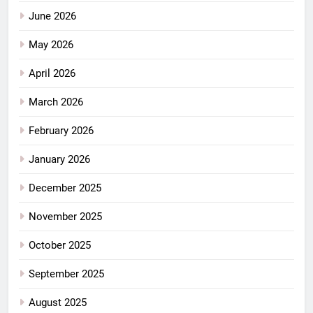
June 2026
May 2026
April 2026
March 2026
February 2026
January 2026
December 2025
November 2025
October 2025
September 2025
August 2025