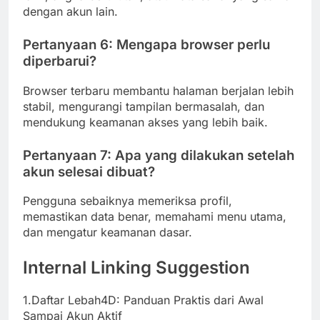
dengan akun lain.
Pertanyaan 6: Mengapa browser perlu
diperbarui?
Browser terbaru membantu halaman berjalan lebih
stabil, mengurangi tampilan bermasalah, dan
mendukung keamanan akses yang lebih baik.
Pertanyaan 7: Apa yang dilakukan setelah
akun selesai dibuat?
Pengguna sebaiknya memeriksa profil,
memastikan data benar, memahami menu utama,
dan mengatur keamanan dasar.
Internal Linking Suggestion
1.Daftar Lebah4D: Panduan Praktis dari Awal
Sampai Akun Aktif