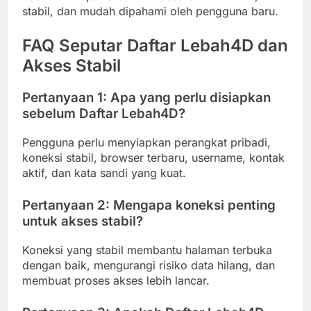
stabil, dan mudah dipahami oleh pengguna baru.
FAQ Seputar Daftar Lebah4D dan
Akses Stabil
Pertanyaan 1: Apa yang perlu disiapkan
sebelum Daftar Lebah4D?
Pengguna perlu menyiapkan perangkat pribadi,
koneksi stabil, browser terbaru, username, kontak
aktif, dan kata sandi yang kuat.
Pertanyaan 2: Mengapa koneksi penting
untuk akses stabil?
Koneksi yang stabil membantu halaman terbuka
dengan baik, mengurangi risiko data hilang, dan
membuat proses akses lebih lancar.