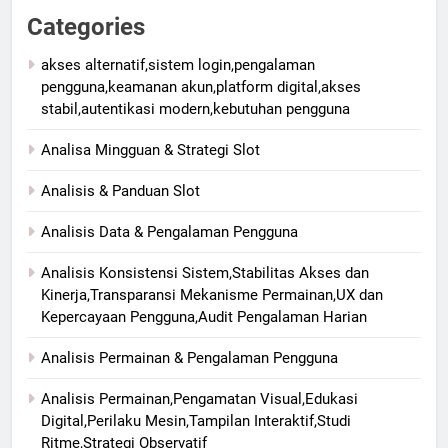
Categories
akses alternatif,sistem login,pengalaman
pengguna,keamanan akun,platform digital,akses
stabil,autentikasi modern,kebutuhan pengguna
Analisa Mingguan & Strategi Slot
Analisis & Panduan Slot
Analisis Data & Pengalaman Pengguna
Analisis Konsistensi Sistem,Stabilitas Akses dan
Kinerja,Transparansi Mekanisme Permainan,UX dan
Kepercayaan Pengguna,Audit Pengalaman Harian
Analisis Permainan & Pengalaman Pengguna
Analisis Permainan,Pengamatan Visual,Edukasi
Digital,Perilaku Mesin,Tampilan Interaktif,Studi
Ritme,Strategi Observatif